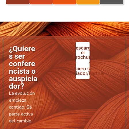
¿Quiere
Descarga
el
s ser
Brochure
confere
Quiero ser
ncista o
Auspiciador/Partner
auspicia
dor?
La evolución
empieza
contigo. Sé
parte activa
del cambio.