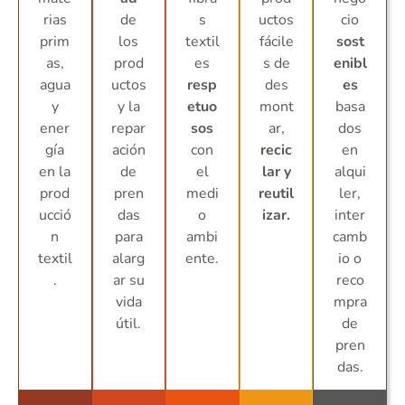
rias
de
s
uctos
cio
prim
los
textil
fácile
sost
as,
prod
es
s de
enibl
agua
uctos
resp
des
es
y
y la
etuo
mont
basa
ener
repar
sos
ar,
dos
gía
ación
con
recic
en
en la
de
el
lar y
alqui
prod
pren
medi
reutil
ler,
ucció
das
o
izar.
inter
n
para
ambi
camb
textil
alarg
ente.
io o
.
ar su
reco
vida
mpra
útil.
de
pren
das.