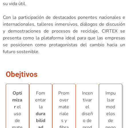
su vida útil.
Con la participación de destacados ponentes nacionales e
internacionales, talleres inmersivos, diálogos de discusión
y demostraciones de procesos de reciclaje, CIRTEX se
presenta como la plataforma ideal para que las empresas
se posicionen como protagonistas del cambio hacia un
futuro sostenible.
Obejtivos
Opti
Fom
Prom
Incen
Impu
miza
entar
over
tivar
lsar
r
el
la
mate
el
mod
uso
dura
riale
diseñ
elos
de
bilid
s y
o de
de
mate
ad
fibra
prod
nego