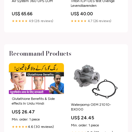
Air System 360 UPS DJM
Triton ICP-OES test Overige
Levendbarenden
US$ 65.66
US$ 40.00
★★★★★
4.9 (28 reviews)
★★★★★
4.7 (26 reviews)
Recommand Products
Glutathione Benefits & Side
effects In Urdu Hindi
Waterpomp OEM 21010-
BX000
US$ 26.47
US$ 24.45
Min. order: 1 piece
Min. order: 1 piece
4.6 (30 reviews)
★★★★★