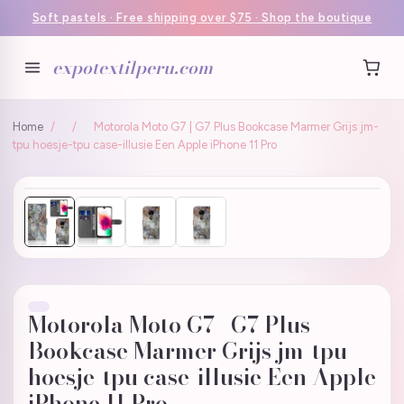
Soft pastels · Free shipping over $75 · Shop the boutique
expotextilperu.com
Home
/
/
Motorola Moto G7 | G7 Plus Bookcase Marmer Grijs jm-
tpu hoesje-tpu case-illusie Een Apple iPhone 11 Pro
Motorola Moto G7 | G7 Plus
Bookcase Marmer Grijs jm-tpu
hoesje-tpu case-illusie Een Apple
iPhone 11 Pro