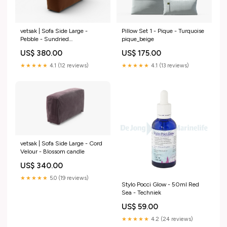
vetsak | Sofa Side Large -
Pillow Set 1 - Pique - Turquoise
Pebble - Sundried
pique_beige
type_accessories
US$ 380.00
US$ 175.00
★★★★★
4.1 (12 reviews)
★★★★★
4.1 (13 reviews)
vetsak | Sofa Side Large - Cord
Velour - Blossom candle
US$ 340.00
★★★★★
5.0 (19 reviews)
Stylo Pocci Glow - 50ml Red
Sea - Techniek
US$ 59.00
★★★★★
4.2 (24 reviews)