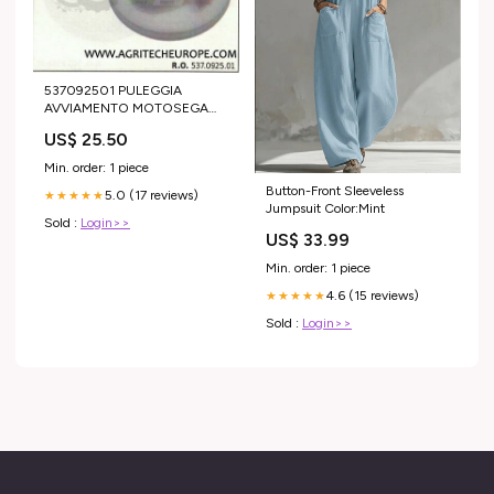
537092501 PULEGGIA
AVVIAMENTO MOTOSEGA
JONSERED 455 2149 2141
US$ 25.50
Carene e Parti
Min. order: 1 piece
Button-Front Sleeveless
5.0 (17 reviews)
★★★★★
Jumpsuit Color:Mint
Sold :
Login>>
US$ 33.99
Min. order: 1 piece
4.6 (15 reviews)
★★★★★
Sold :
Login>>