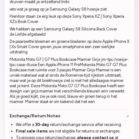
druiven maakt je ontzettend trots
iets wat je graag op je Samsung Galaxy S8 hoesje ziet
Hierdoor staan ze erg leuk op deze Sony Xperia XZ | Sony Xperia
XZs Book Cover
We hebben op een Samsung Galaxy S8 Silicone Back Cover
de Liefde afgebeeld
De paarswitte bloemen en groene bladeren op deze Apple iPhone X
| Xs Smart Cover geven jouw smartphone een zeer sierlijke
uitstraling
Motorola Moto G7 | G7 Plus Bookcase Marmer Grijs jm-tpu hoesje-
tpu case-illusie Een Apple iPhone 11 ProMotorola Moto G7 G7 Plus
Bookcase met ruimte voor 3 pasjes Marmer Grijs Marmer is een
uniek materiaal wat al sinds de Romeinse tijd rijkdom uitstraalt,
maar wat je op dit boekhoesje ziet is niet het alledaagse marmer
wat je kent. Deze Motorola Moto G7 G7 Plus Bookcase heeft een
design van grijs marmer met verschillende kleuren erin verwerkt.
Als je goed kijkt, zie je ook rood, blauw en groen terug in het
marmer. Marmer staat er om bekend dat het een
Exchange/Return Notes
We offer a
30-day
return/exchange service after receiving.
Final sale items
are not eligible for returns or exchanges.
To process your return/exchange,
please contact us
at