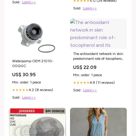
5.0 (29 reviews)
★★★★★
Sold :
Login>>
Sold :
Login>>
The antioxidant network in skin:
predominant role of-tocopherol
Waterpomp OEM 21010-
and its
00Q0C
US$ 22.09
US$ 30.95
Min. order: 1 piece
Min. order: 1 piece
4.9 (11 reviews)
★★★★★
4.2 (8 reviews)
Sold :
Login>>
★★★★★
Sold :
Login>>