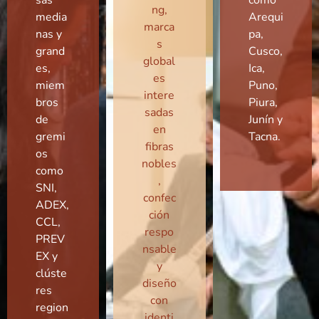
ng,
media
Arequi
marca
nas y
pa,
s
grand
Cusco,
global
es,
Ica,
es
miem
Puno,
intere
bros
Piura,
sadas
de
Junín y
en
gremi
Tacna.
fibras
os
nobles
como
,
SNI,
confec
ADEX,
ción
CCL,
respo
PREV
nsable
EX y
y
clúste
diseño
res
con
region
identi