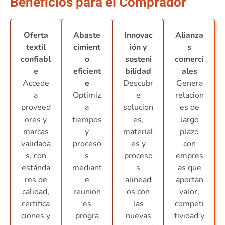
Beneficios para el Comprador
Oferta
Abaste
Innovac
Alianza
textil
cimient
ión y
s
confiabl
o
sosteni
comerci
e
eficient
bilidad
ales
Accede
e
Descubr
Genera
a
Optimiz
e
relacion
proveed
a
solucion
es de
ores y
tiempos
es,
largo
marcas
y
material
plazo
validada
proceso
es y
con
s, con
s
proceso
empres
estánda
mediant
s
as que
res de
e
alinead
aportan
calidad,
reunion
os con
valor,
certifica
es
las
competi
ciones y
progra
nuevas
tividad y