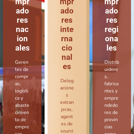
mpr
mpr
mpr
ado
ado
ado
res
res
res
nac
inte
regi
ion
rna
ona
ales
cio
les
nal
Geren
Distrib
es
tes de
uidore
compr
s,
Deleg
as,
fabrica
acione
logísti
ntes y
s
ca y
empre
extran
abaste
ndedo
jeras,
cimien
res de
agent
to de
provin
es de
empre
cias
sourci
sas
como