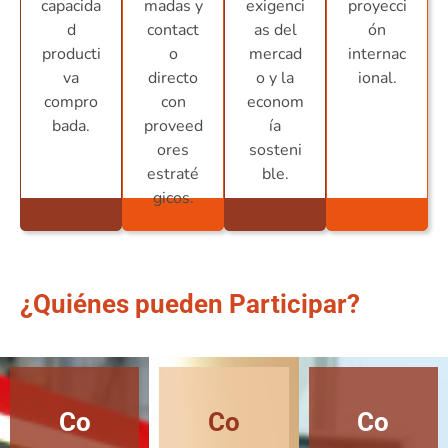
capacida
madas y
exigenci
proyecci
d
contact
as del
ón
producti
o
mercad
internac
va
directo
o y la
ional.
compro
con
econom
bada.
proveed
ía
ores
sosteni
estraté
ble.
gicos.
¿Quiénes pueden Participar?
Co
Co
Co