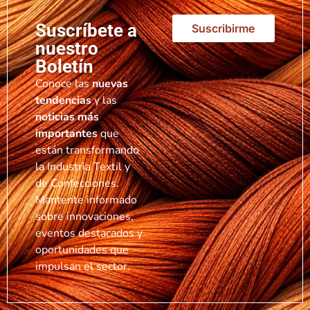
Suscríbete a
Suscribirme
nuestro
Boletín
Conoce las
nuevas
tendencias
y las
noticias más
importantes
que
están transformando
la Industria Textil y
de Confecciones.
Mantente informado
sobre innovaciones,
eventos destacados y
oportunidades que
impulsan el sector.