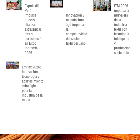
Expotextil
ITM 2026
Perú
impulsa la
impulsa
Innovación y
nueva era
nuevas
manufactura
de la
alianzas
ágil impulsan
industria
estratégicas
la
textil con
tras su
competitividad
tecnología
participación
del sector
inteligente
en Expo
textil peruano
y
Industria
producción
2026
sostenible
Emitex 2026:
Innovación,
tecnología y
abastecimiento
estratégico
para la
industria de la
moda