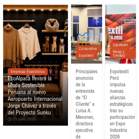
Expotextil
Corporativo
Ferias y
Expotextil
Eventos
Principales
Expotextil
anuncios
Perú
Expotextil
Ferias y Eventos
Confecciones
Textil e Hilado
de la
impulsa
Expotextil Perú impulsa
La industria textil
entrevista
nuevas
nuevas alianzas
peruana fortalece su
de “El
alianzas
estratégicas tras su
liderazgo exportador con
Cliente” a
estratégicas
participación en Expo
ventas que superan los
Luisa A.
tras su
Industria 2026
US$1.736 millones
Mesones,
participación
26 junio, 2026
26 junio, 2026
directora
en Expo
ejecutiva
Industria
de
2026