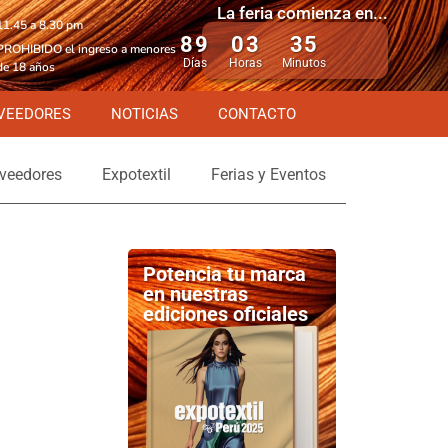
La feria comienza en...
11.45 a 8.30 pm
89
03
35
PROHIBIDO el ingreso a menores
Días
Horas
Minutos
de 18 años
VEEDORES
NOTICIAS
CONTACTO
veedores
Expotextil
Ferias y Eventos
Potencia tu marca
en nuestras
ediciones oficiales