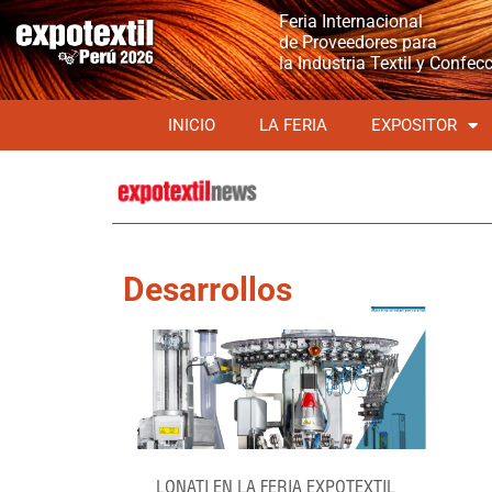
Feria Internacional
de Proveedores para
la Industria Textil y Confec
INICIO
LA FERIA
EXPOSITOR
Desarrollos
LONATI EN LA FERIA EXPOTEXTIL