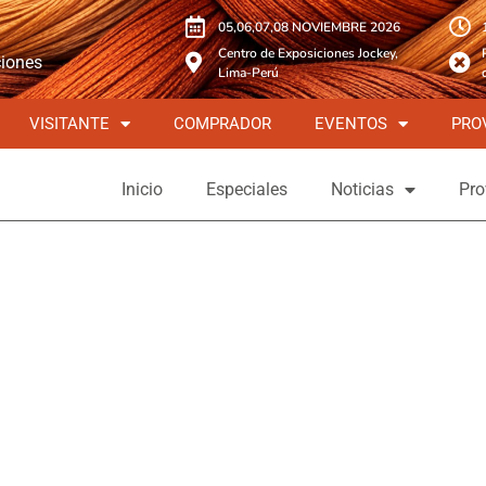
05,06,07,08 NOVIEMBRE 2026
Centro de Exposiciones Jockey,
ciones
Lima-Perú
VISITANTE
COMPRADOR
EVENTOS
PRO
Inicio
Especiales
Noticias
Pro