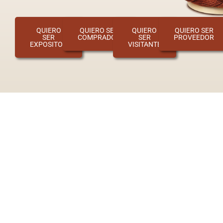
QUIERO
QUIERO SER
QUIERO
QUIERO SER
SER
COMPRADOR
SER
PROVEEDOR
EXPOSITOR
VISITANTE
Lo que se logró en Expotextil Perú 2025
9,900
230
20,100
100,082,031
224
reuniones
mt² de
expositores
visitantes
millones
en Rueda
de
exposición
de 17
de 32
de
Negocios
países
países
ventas