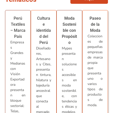
Perú
Cultura
Moda
Paseo
Textiles
e
Sosteni
de la
– Marca
identida
ble con
Moda
Coleccion
País
d del
Propósit
es de
Empresa
Perú
o
pequeñas
s
Diseñado
Mypes
empresas
Grandes
res,
presenta
de marca
y
Artesano
n
propia
Medianas
s y Cites,
solucione
que
con
presenta
s
presenta
Visión
n tintura,
accesible
uno o
Exportad
hilatura y
s en
varios
ora
tejeduría
moda
tipos de
presenta
ancestral
sostenibl
producto
n en
que
e, con
s de
bloque
conecta
tendencia
moda.
sectorial:
al
s éticas y
Telas,
mercado
modelos