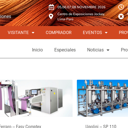
05,06,07,08 NOVIEMBRE 2026
Centro de Exposiciones Jockey,
ciones
Lima-Perú
VISITANTE
COMPRADOR
EVENTOS
PRO
Inicio
Especiales
Noticias
Pro
Ferraro – Easy Comptex
Ugolini – SP 110