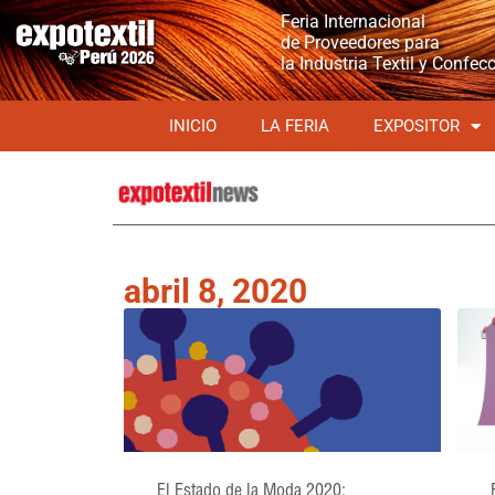
Feria Internacional
de Proveedores para
la Industria Textil y Confec
INICIO
LA FERIA
EXPOSITOR
abril 8, 2020
El Estado de la Moda 2020: