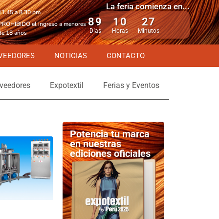
La feria comienza en...
11.45 a 8.30 pm
89
10
27
PROHIBIDO el ingreso a menores
Días
Horas
Minutos
de 18 años
VEEDORES
NOTICIAS
CONTACTO
veedores
Expotextil
Ferias y Eventos
Potencia tu marca
en nuestras
ediciones oficiales