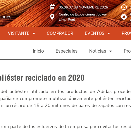
05,06,07,08 NOVIEMBRE 2026
Centro de Exposiciones Jockey,
ciones
Lima-Perú
VISITANTE
COMPRADOR
EVENTOS
PRO
Inicio
Especiales
Noticias
Pro
liéster reciclado en 2020
del poliéster utilizado en los productos de Adidas procede
mpañía se compromete a utilizar únicamente poliéster recicla
ir un récord de 15 a 20 millones de pares de zapatos con res
orma parte de los esfuerzos de la empresa para evitar los resi