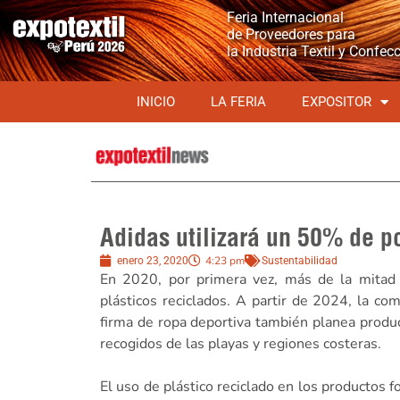
Feria Internacional
de Proveedores para
la Industria Textil y Confec
INICIO
LA FERIA
EXPOSITOR
Adidas utilizará un 50% de po
4:23 pm
enero 23, 2020
Sustentabilidad
En 2020, por primera vez, más de la mitad 
plásticos reciclados. A partir de 2024, la co
firma de ropa deportiva también planea produc
recogidos de las playas y regiones costeras.
El uso de plástico reciclado en los productos f