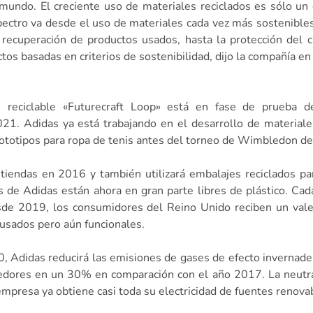
mundo. El creciente uso de materiales reciclados es sólo un
spectro va desde el uso de materiales cada vez más sostenibles
recuperación de productos usados, hasta la protección del 
tos basadas en criterios de sostenibilidad, dijo la compañía e
e reciclable «Futurecraft Loop» está en fase de prueba 
21. Adidas ya está trabajando en el desarrollo de materiale
rototipos para ropa de tenis antes del torneo de Wimbledon de
 tiendas en 2016 y también utilizará embalajes reciclados pa
os de Adidas están ahora en gran parte libres de plástico. Cad
sde 2019, los consumidores del Reino Unido reciben un vale
usados pero aún funcionales.
0, Adidas reducirá las emisiones de gases de efecto invernade
edores en un 30% en comparación con el año 2017. La neutra
mpresa ya obtiene casi toda su electricidad de fuentes renova