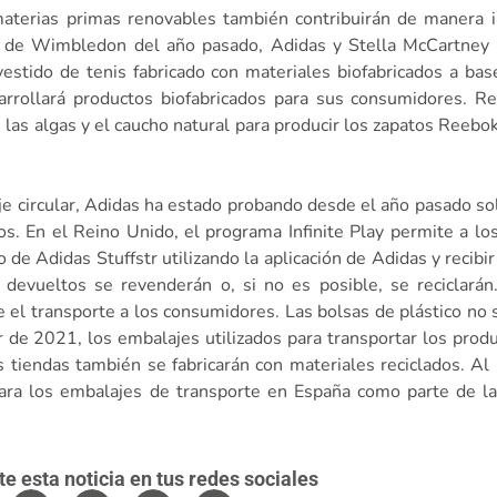
materias primas renovables también contribuirán de manera 
o de Wimbledon del año pasado, Adidas y Stella McCartney 
estido de tenis fabricado con materiales biofabricados a bas
rrollará productos biofabricados para sus consumidores. Re
 las algas y el caucho natural para producir los zapatos Reebo
je circular, Adidas ha estado probando desde el año pasado sol
os. En el Reino Unido, el programa Infinite Play permite a l
 de Adidas Stuffstr utilizando la aplicación de Adidas y recibir
devueltos se revenderán o, si no es posible, se reciclarán
e el transporte a los consumidores. Las bolsas de plástico no 
 de 2021, los embalajes utilizados para transportar los prod
as tiendas también se fabricarán con materiales reciclados. A
para los embalajes de transporte en España como parte de l
 esta noticia en tus redes sociales