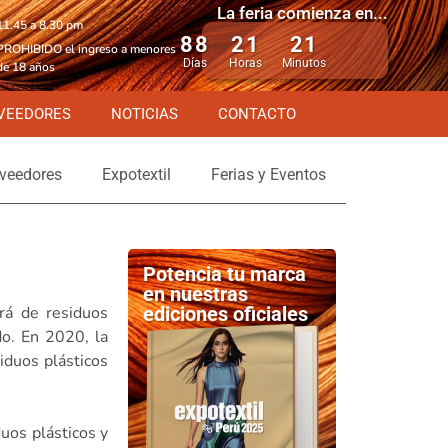
La feria comienza en...
11.45 a 8.30 pm
88
21
21
PROHIBIDO el ingreso a menores
Días
Horas
Minutos
de 18 años
VEEDORES
NOTICIAS
CONTACTO
veedores
Expotextil
Ferias y Eventos
Potencia tu marca
en nuestras
rá de residuos
ediciones oficiales
do. En 2020, la
iduos plásticos
duos plásticos y