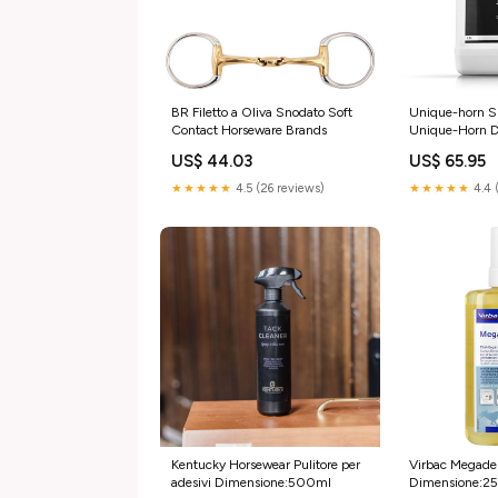
BR Filetto a Oliva Snodato Soft
Unique-horn Sp
Contact Horseware Brands
Unique-Horn D
US$ 44.03
US$ 65.95
★★★★★
4.5 (26 reviews)
★★★★★
4.4 
Kentucky Horsewear Pulitore per
Virbac Megad
adesivi Dimensione:500ml
Dimensione:2