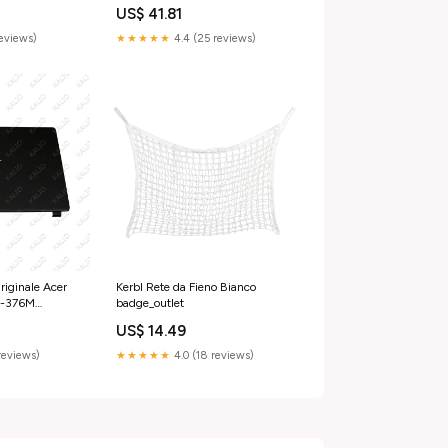
ize
notebook
US$ 41.81
reviews)
★★★★★
4.4 (25 reviews)
iginale Acer
Kerbl Rete da Fieno Bianco
K-376M
badge_outlet
US$ 14.49
reviews)
★★★★★
4.0 (18 reviews)