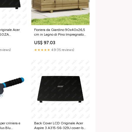
iginale Acer
Fioriera da Giardino 90x40x26,5
-50ZA
cm in Legno di Pino Impregnato
Hisense
US$ 97.03
reviews)
★★★★★
4.9 (15 reviews)
er criniera e
Back Cover LCD Originale Acer
lus Blu
Aspire 3 A315-56-329J cover-b-