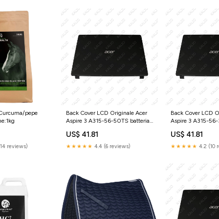
 Curcuma/pepe
Back Cover LCD Originale Acer
Back Cover LCD Or
ne:1kg
Aspire 3 A315-56-50TS batteria-
Aspire 3 A315-5
notebook
US$ 41.81
US$ 41.81
(14 reviews)
★★★★★
4.4 (6 reviews)
★★★★★
4.2 (10 