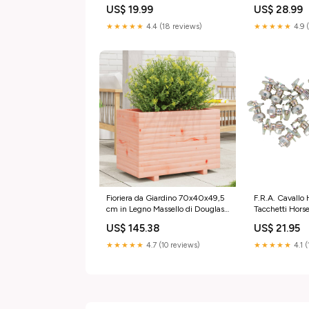
US$ 19.99
US$ 28.99
★★★★★
4.4 (18 reviews)
★★★★★
4.9 
Fioriera da Giardino 70x40x49,5
F.R.A. Cavallo 
cm in Legno Massello di Douglas
Tacchetti Hors
Hisense
US$ 145.38
US$ 21.95
★★★★★
4.7 (10 reviews)
★★★★★
4.1 