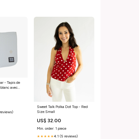
r - Tapis de
 blanc avec
eval/ Poney D
Sweet Talk Polka Dot Top - Red
Size:Small
 reviews)
US$ 32.00
Min. order: 1 piece
4.1 (5 reviews)
★★★★★