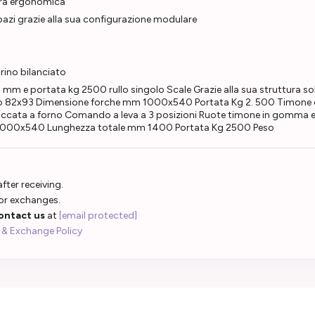
tura ergonomica
spazi grazie alla sua configurazione modulare
rino bilanciato
mm e portata kg 2500 rullo singolo Scale Grazie alla sua struttura 
 bianco 82x93 Dimensione forche mm 1000x540 Portata Kg 2. 500 Timone 
iccata a forno Comando a leva a 3 posizioni Ruote timone in gomma elast
 1000x540 Lunghezza totale mm 1400 Portata Kg 2500 Peso
fter receiving.
 or exchanges.
ontact us
at
[email protected]
 & Exchange Policy