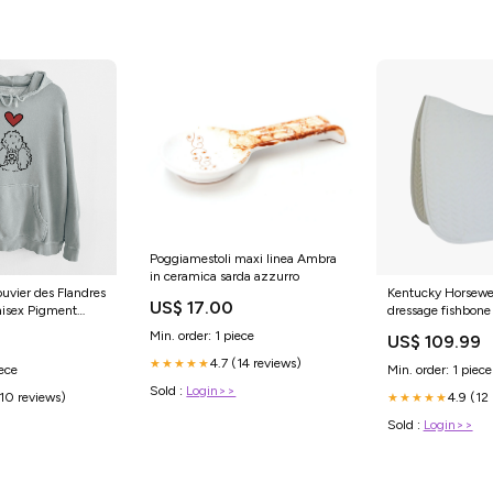
Poggiamestoli maxi linea Ambra
in ceramica sarda azzurro
uvier des Flandres
Kentucky Horsewea
US$ 17.00
nisex Pigment
dressage fishbone
eta-related-
numéros Taille:Ch
Min. order: 1 piece
US$ 109.99
stonLabradoodle
4.7 (14 reviews)
★★★★★
iece
Min. order: 1 piece
Sold :
Login>>
(10 reviews)
4.9 (12
★★★★★
Sold :
Login>>