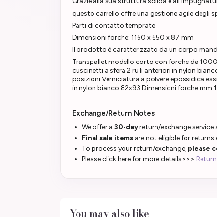
Grazie alla sua struttura solida e all'impugna
questo carrello offre una gestione agile degli 
Parti di contatto temprate
Dimensioni forche: 1150 x 550 x 87 mm
Il prodotto è caratterizzato da un corpo mand
Transpallet modello corto con forche da 1000 
cuscinetti a sfera 2 rulli anteriori in nylon
posizioni Verniciatura a polvere epossidica ess
in nylon bianco 82x93 Dimensioni forche mm
Exchange/Return Notes
We offer a
30-day
return/exchange service a
Final sale items
are not eligible for returns
To process your return/exchange,
please c
Please click here for more details>>>
Return
You may also like