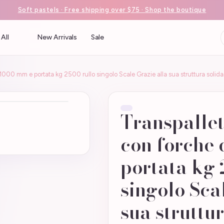
Soft pastels · Free shipping over $75 · Shop the boutique
All
New Arrivals
Sale
1000 mm e portata kg 2500 rullo singolo Scale Grazie alla sua struttura solida
Transpallet
con forche
portata kg 
singolo Sca
sua struttu