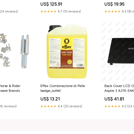
Dimensione:One S
US$ 125.91
US$ 19.95
(24 reviews)
★★★★★
4.7 (10 reviews)
★★★★★
4.3 (30 
Horse & Rider
Effax Combinazione di Pelle
Back Cover LCD Or
eware Brands
badge_outlet
Aspire 3 A315-54
ricambio-laptop
US$ 13.21
US$ 41.81
(18 reviews)
★★★★★
4.4 (20 reviews)
★★★★★
4.3 (24 