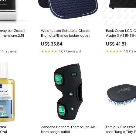
ray per Zoccoli
Waldhausen Sottosella Classic
Back Cover LCD Or
imensione:2,5l
Blu notte/Bianco badge_outlet
Aspire 3 A315-56
schermo-156
US$ 35.84
US$ 41.81
(14 reviews)
★★★★★
4.0 (7 reviews)
★★★★★
4.9 (19 
erma
Zandona Bendare Therapeutic Air
LeMieux Spazzola p
50ml
Nero badge_outlet
coda Tangle Tidy P