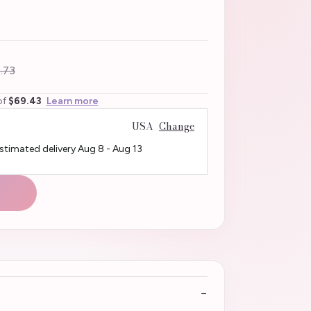
.73
of
$69.43
Learn more
USA
Change
Estimated delivery
Aug 8
-
Aug 13