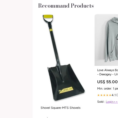
Recommand Products
Love Always Bo
- Deeogey - U
Dyed Hoodie m
US$ 55.00
collection-Pre
Min. order: 1 p
4.1 
★★★★★
Sold :
Login>>
Shovel Square-MTS Shovels