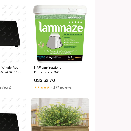
iginale Acer
NAF Laminazione
6-39B9 S04168
Dimensione:750g
US$ 62.70
reviews)
★★★★★
4.9 (7 reviews)