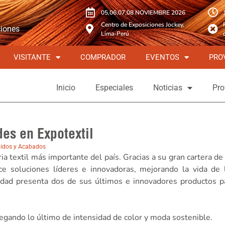
05,06,07,08 NOVIEMBRE 2026
Centro de Exposiciones Jockey,
ciones
Lima-Perú
VISITANTE
COMPRADOR
EVENTOS
PRO
Inicio
Especiales
Noticias
Pro
es en Expotextil
ñidos y Acabados
a textil más importante del país. Gracias a su gran cartera de
ce soluciones líderes e innovadoras, mejorando la vida de 
idad presenta dos de sus últimos e innovadores productos p
gando lo último de intensidad de color y moda sostenible.