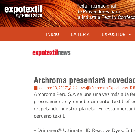
Feria Internacional
de Proveedores para
la Industria Textil y Confec
INICIO
LA FERIA
EXPOSITOR
Archroma presentará novedad
2:21 am
,
octubre 13, 2017
Empresas Expositoras
Te
Archroma Peru S.A se une una vez más a la feri
procesamiento y ennoblecimiento textil ofre
respetando nuestro planeta. En esta oportun
peruano textil.
– Drimaren® Ultimate HD Reactive Dyes: Entre