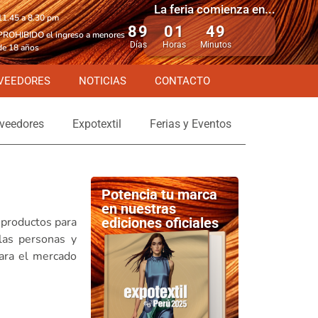
La feria comienza en...
11.45 a 8.30 pm
89
01
49
PROHIBIDO el ingreso a menores
Días
Horas
Minutos
de 18 años
VEEDORES
NOTICIAS
CONTACTO
veedores
Expotextil
Ferias y Eventos
Potencia tu marca
en nuestras
 productos para
ediciones oficiales
las personas y
ara el mercado