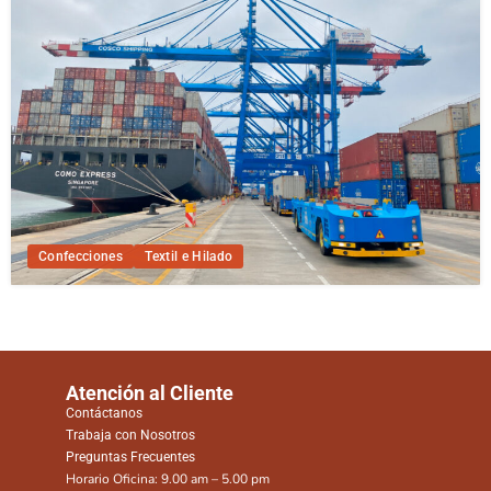
Confecciones
Textil e Hilado
Atención al Cliente
Contáctanos
Trabaja con Nosotros
Preguntas Frecuentes
Horario Oficina: 9.00 am – 5.00 pm