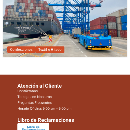
Confecciones
Textil e Hilado
Atención al Cliente
Contáctanos
Trabaja con Nosotros
Preguntas Frecuentes
Horario Oficina: 9.00 am – 5.00 pm
Libro de Reclamaciones