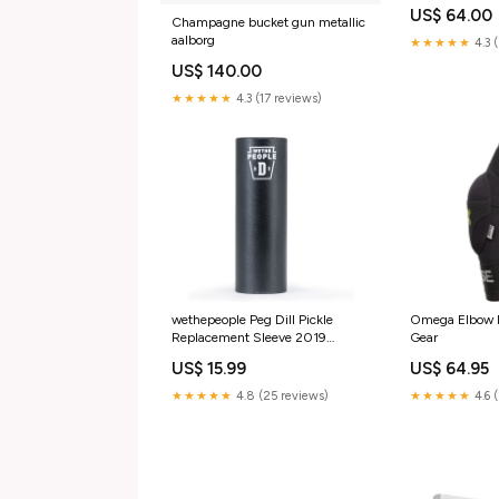
Fast Rolling Tir
US$ 64.00
Champagne bucket gun metallic
aalborg
★★★★★
4.3 
US$ 140.00
★★★★★
4.3 (17 reviews)
wethepeople Peg Dill Pickle
Omega Elbow 
Replacement Sleeve 2019
Gear
Optie:WTP Pegs Dill Pickle 1
US$ 15.99
US$ 64.95
piece, black
★★★★★
4.8 (25 reviews)
★★★★★
4.6 