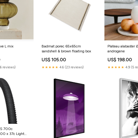
ive L mix
Badmat porec 65x65cm
Plateau alabaster
sandshell & brown floating box
androgene
0
US$ 105.00
US$ 198.00
(6 reviews)
★★★★★
4.6 (23 reviews)
★★★★★
4.9 (5 r
TCS 700c
700 x 37c Light