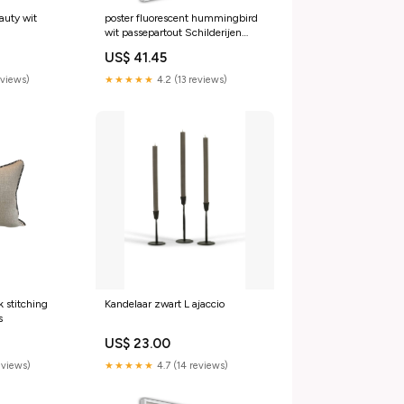
auty wit
poster fluorescent hummingbird
wit passepartout Schilderijen
Calla lelies
US$ 41.45
eviews)
★★★★★
4.2 (13 reviews)
 stitching
Kandelaar zwart L ajaccio
s
US$ 23.00
reviews)
★★★★★
4.7 (14 reviews)