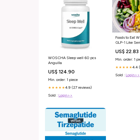
Foods to Eat W
GLP-1 Like Sem
Tirzepatide: A
US$ 22.83
WOSCHA Sleep well 60 pcs
Min. order: 1 p
Anguilla
4.4 
★★★★★
US$ 124.90
Sold :
Login>>
Min. order: 1 piece
4.9 (27 reviews)
★★★★★
Sold :
Login>>