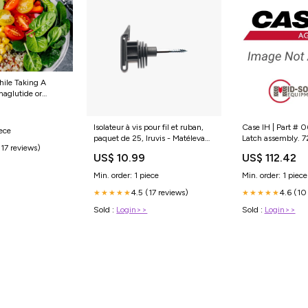
hile Taking A
aglutide or
 Beginner's Guide
Isolateur à vis pour fil et ruban,
Case IH | Part # 
iece
paquet de 25, Iruvis - Matélevage
Latch assembly.
(17 reviews)
Taille:25 Unités
US$ 10.99
US$ 112.42
Min. order: 1 piece
Min. order: 1 piece
4.5 (17 reviews)
4.6 (10
★★★★★
★★★★★
Sold :
Login>>
Sold :
Login>>