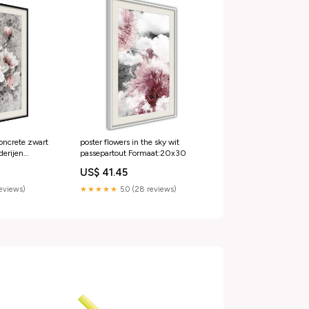
concrete zwart
poster flowers in the sky wit
derijen
passepartout Formaat:20x30
US$ 41.45
reviews)
★★★★★
5.0 (28 reviews)