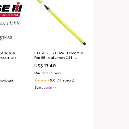
STABILO - 68-024 - Pennarello
06400636 |
Pen 68 - giallo neon 024 -
 725564-00
Stabilo - 51859 - Conf. da 10 Pz.
US$ 13.40
Conf. da 10 Pz.:68-024
Min. order: 1 piece
5.0 (11 reviews)
 reviews)
★★★★★
Sold :
Login>>