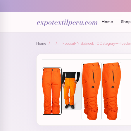
expotextilperu.com
Home
Shop 
Home
/
/
Footrail-N skibroek IICCategory--Hoeden