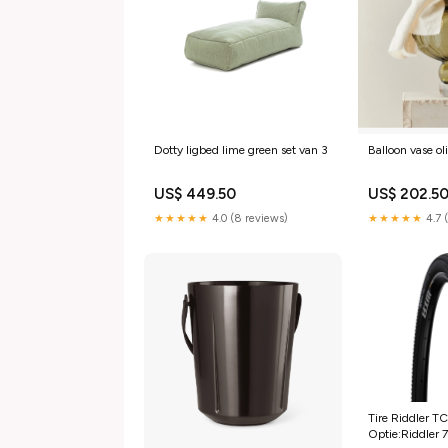
Dotty ligbed lime green set van 3
Balloon vase ol
US$ 449.50
US$ 202.5
★★★★★
4.0 (8 reviews)
★★★★★
4.7 
Tire Riddler 
Optie:Riddler 