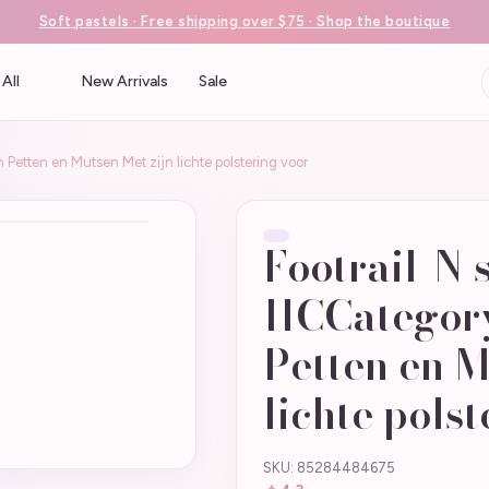
Soft pastels · Free shipping over $75 · Shop the boutique
All
New Arrivals
Sale
 Petten en Mutsen Met zijn lichte polstering voor
Footrail-N 
IICCategor
Petten en M
lichte polst
SKU: 85284484675