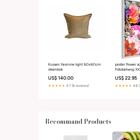
Kussen Yasmine light 60x60cm
poster flower s
steenbok
Fotobehang XXL Kaarten van
wereld
US$ 140.00
US$ 22.95
★★★★★
4.7 (6 reviews)
★★★★★
4.6 
Recommand Products