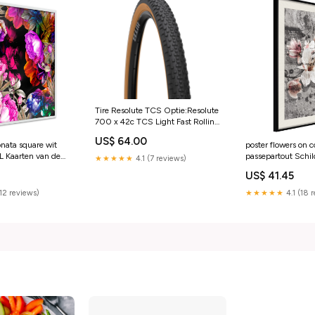
Tire Resolute TCS Optie:Resolute
700 x 42c TCS Light Fast Rolling
Tire tan sidewall
US$ 64.00
onata square wit
poster flowers on 
 de
passepartout Schil
★★★★★
4.1 (7 reviews)
Zeezichten
US$ 41.45
(12 reviews)
★★★★★
4.1 (18 