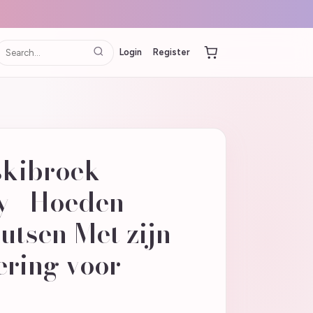
Login
Register
skibroek
y--Hoeden
utsen Met zijn
ering voor