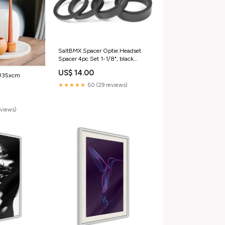
SaltBMX Spacer Optie:Headset
Spacer 4pc Set 1-1/8", black
40009.0001
US$ 14.00
 Ø35xcm
★★★★★
5.0 (29 reviews)
eviews)