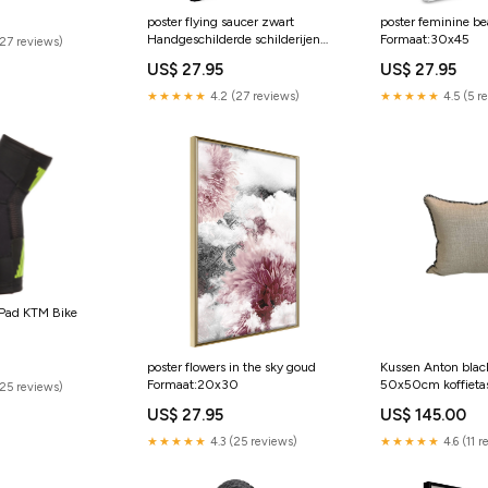
e (tan sidewall)
poster flying saucer zwart
poster feminine be
Handgeschilderde schilderijen
Formaat:30x45
(27 reviews)
Bomen
US$ 27.95
US$ 27.95
★★★★★
4.2 (27 reviews)
★★★★★
4.5 (5 r
Pad KTM Bike
poster flowers in the sky goud
Kussen Anton black
Formaat:20x30
50x50cm koffieta
(25 reviews)
US$ 27.95
US$ 145.00
★★★★★
4.3 (25 reviews)
★★★★★
4.6 (11 