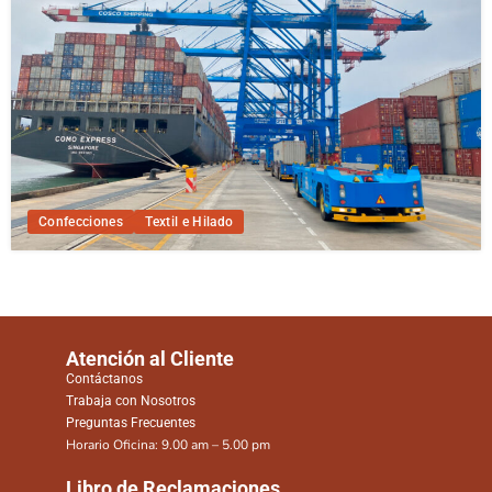
Confecciones
Textil e Hilado
Atención al Cliente
Contáctanos
Trabaja con Nosotros
Preguntas Frecuentes
Horario Oficina: 9.00 am – 5.00 pm
Libro de Reclamaciones