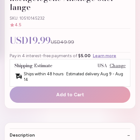
lange
SKU: 10510145232
4.5
USD19.99
USD49.99
Pay in 4 interest-free payments of
$5.00
Learn more
Shipping Estimate
USA
Change
Ships within 48 hours · Estimated delivery
Aug 9
-
Aug
14
Add to Cart
Description