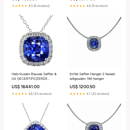
★★★★★
4.5 (6 reviews)
★★★★★
4.6 (9 reviews)
Halo Kussen Blauwe Saffier &
Echte Saffier Hanger 2 Karaat
IGI GECERTIFICEERDE
witgouden 14K hanger
Diamanten Hanger Sieraden
US$ 16441.00
US$ 1200.50
10.75 Karaat 6 Karaat
diamanten ring
★★★★★
4.6 (25 reviews)
★★★★★
4.1 (20 reviews)