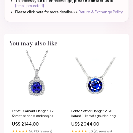
To process your return/exchange,
please contact us
at
[email protected]
Please click here for more details>>>
Return & Exchange Policy
You may also like
Echte Diamant Hanger 3.75
Echte Saffier Hanger 2.50
Karaat pandora oorknopjes
Karaat 1-karaats gouden ring
van 14 kt
US$ 2144.00
US$ 2044.00
★★★★★
5.0 (30 reviews)
★★★★★
5.0 (26 reviews)