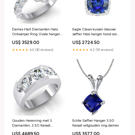
Dames Hart Diamanten Halo
Eagle Claws kussen blauwe
Ontwerper Ring Ovale hanger
saffier Halo hanger hond oor
ketting
5,25 karaat 26/03/2021
US$ 3529.00
US$ 2724.50
★★★★★
4.0 (30 reviews)
★★★★★
4.2 (19 reviews)
Gouden Herenring met 3
Echte Saffier Hanger 3.50
Diamanten, 2.50 Karaat
Karaat witgouden ring dames
diamanten tennis
US$ 4689.50
US$ 3577.00