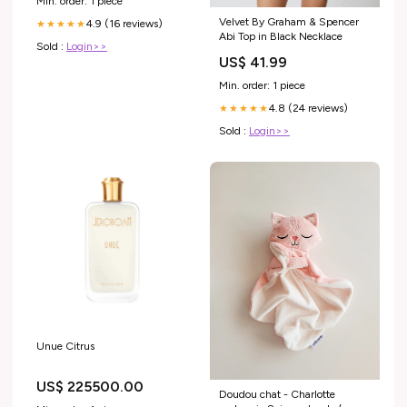
Min. order: 1 piece
Velvet By Graham & Spencer
4.9 (16 reviews)
★★★★★
Abi Top in Black Necklace
Sold :
Login>>
US$ 41.99
Min. order: 1 piece
4.8 (24 reviews)
★★★★★
Sold :
Login>>
Unue Citrus
US$ 225500.00
Doudou chat - Charlotte