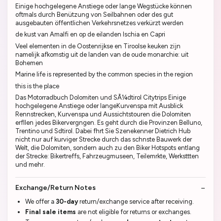
Einige hochgelegene Anstiege oder lange Wegstücke können
oftmals durch Benützung von Seilbahnen oder des gut
ausgebauten öffentlichen Verkehrsnetzes verkürzt werden
de kust van Amalfi en op de eilanden Ischia en Capri
Veel elementen in de Oostenrijkse en Tiroolse keuken zijn
namelijk afkomstig uit de landen van de oude monarchie: uit
Bohemen
Marine life is represented by the common species in the region
this is the place
Das Motorradbuch Dolomiten und SÃ¼dtirol Citytrips Einige
hochgelegene Anstiege oder langeKurvenspa mit Ausblick
Rennstrecken, Kurvenspa und Aussichtstouren die Dolomiten
erfllen jedes Bikervergngen. Es geht durch die Provinzen Belluno,
Trentino und Sdtirol. Dabei fhrt Sie Szenekenner Dietrich Hub
nicht nur auf kurviger Strecke durch das schnste Bauwerk der
Welt, die Dolomiten, sondern auch zu den Biker Hotspots entlang
der Strecke: Bikertreffs, Fahrzeugmuseen, Teilemrkte, Werksttten
und mehr.
Exchange/Return Notes
We offer a
30-day
return/exchange service after receiving.
Final sale items
are not eligible for returns or exchanges.