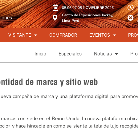
05,06,07,08 NOVIEMBRE 2026
Centro de Exposiciones Jockey,
ciones
Lima-Perú
VISITANTE
COMPRADOR
EVENTOS
PRO
Inicio
Especiales
Noticias
Pro
entidad de marca y sitio web
ueva campaña de marca y una plataforma digital para promov
 marcas con sede en el Reino Unido, la nueva plataforma ubic
pcio» y hace hincapié en cómo se siente la tela de lujo recogi