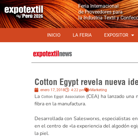
Feria Internacional
de Proveedores para
la Industria Textil y Confec
INICIO
LA FERIA
EXPOSITOR
Cotton Egypt revela nueva id
4:22 pm
enero 17, 2018
Marketing
La
(CEA) ha lanzado una n
Cotton Egypt Association
fibra en la manufactura.
Desarrollada con Salesworxs, especialistas en
en el centro de «la experiencia del algodón egi
la piel.