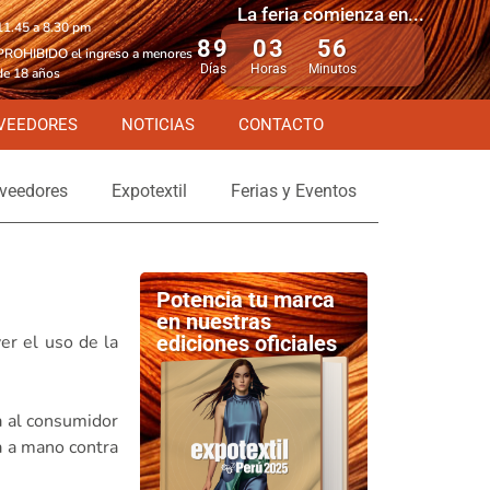
La feria comienza en...
11.45 a 8.30 pm
89
03
56
PROHIBIDO el ingreso a menores
Días
Horas
Minutos
de 18 años
VEEDORES
NOTICIAS
CONTACTO
veedores
Expotextil
Ferias y Eventos
Potencia tu marca
en nuestras
er el uso de la
ediciones oficiales
a al consumidor
da a mano contra