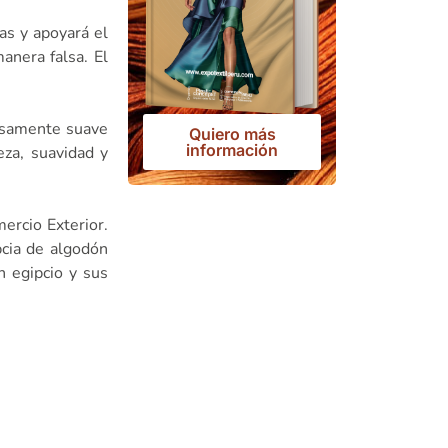
as y apoyará el
anera falsa. El
josamente suave
Quiero más
información
za, suavidad y
ercio Exterior.
pcia de algodón
n egipcio y sus