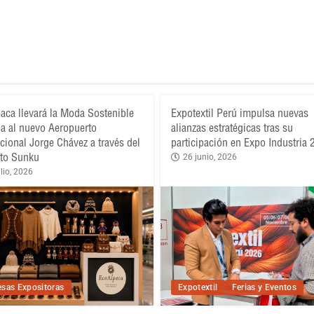
aca llevará la Moda Sostenible
Expotextil Perú impulsa nuevas
a al nuevo Aeropuerto
alianzas estratégicas tras su
acional Jorge Chávez a través del
participación en Expo Industria
to Sunku
26 junio, 2026
lio, 2026
sas Expositoras
Expotextil
Ferias y Eventos