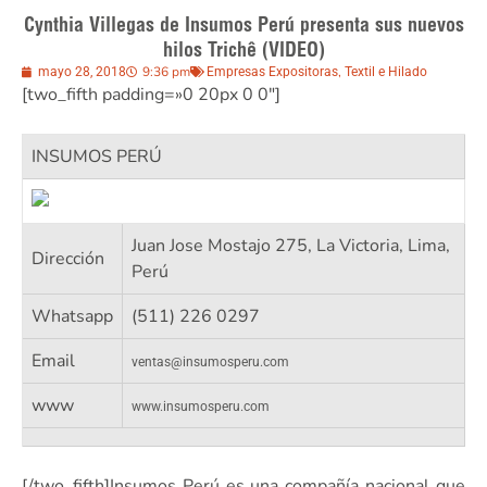
Cynthia Villegas de Insumos Perú presenta sus nuevos
hilos Trichê (VIDEO)
9:36 pm
,
mayo 28, 2018
Empresas Expositoras
Textil e Hilado
[two_fifth padding=»0 20px 0 0″]
INSUMOS PERÚ
Juan Jose Mostajo 275, La Victoria, Lima,
Dirección
Perú
Whatsapp
(511) 226 0297
Email
ventas@insumosperu.com
www
www.insumosperu.com
[/two_fifth]Insumos Perú es una compañía nacional que