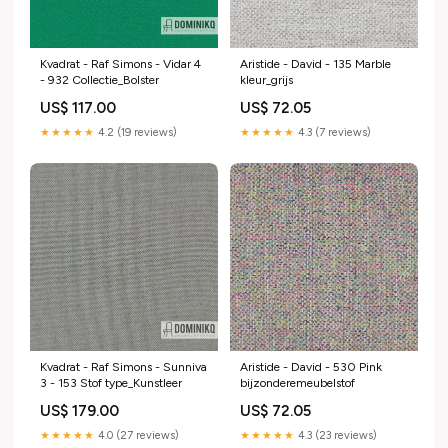
Kvadrat - Raf Simons - Vidar 4
Aristide - David - 135 Marble
- 932 Collectie_Bolster
kleur_grijs
US$ 117.00
US$ 72.05
★★★★★
4.2 (19 reviews)
★★★★★
4.3 (7 reviews)
Kvadrat - Raf Simons - Sunniva
Aristide - David - 530 Pink
3 - 153 Stof type_Kunstleer
bijzonderemeubelstof
US$ 179.00
US$ 72.05
★★★★★
4.0 (27 reviews)
★★★★★
4.3 (23 reviews)