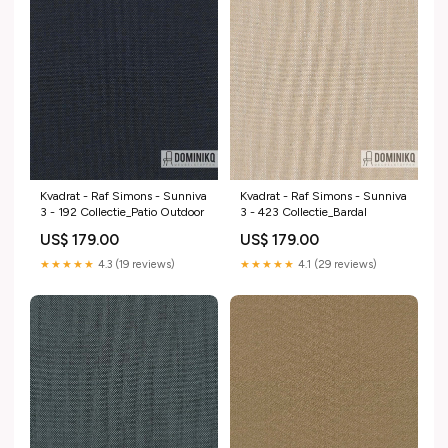
Kvadrat - Raf Simons - Sunniva
Kvadrat - Raf Simons - Sunniva
3 - 192 Collectie_Patio Outdoor
3 - 423 Collectie_Bardal
US$ 179.00
US$ 179.00
★★★★★
4.3 (19 reviews)
★★★★★
4.1 (29 reviews)