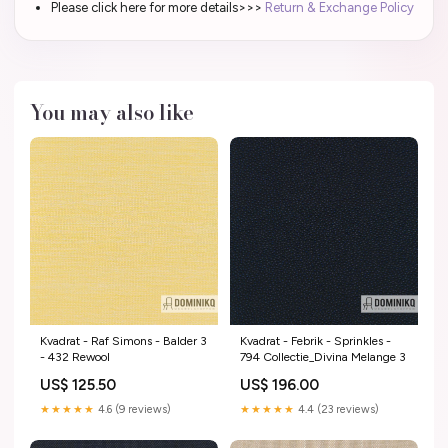
Please click here for more details>>>
Return & Exchange Policy
You may also like
Kvadrat - Raf Simons - Balder 3
Kvadrat - Febrik - Sprinkles -
- 432 Rewool
794 Collectie_Divina Melange 3
US$ 125.50
US$ 196.00
★★★★★
4.6 (9 reviews)
★★★★★
4.4 (23 reviews)