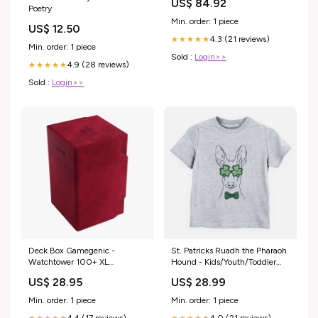
US$ 84.92
Poetry
Min. order: 1 piece
US$ 12.50
4.3 (21 reviews)
★★★★★
Min. order: 1 piece
Sold :
Login>>
4.9 (28 reviews)
★★★★★
Sold :
Login>>
Deck Box Gamegenic -
St. Patricks Ruadh the Pharaoh
Watchtower 100+ XL
Hound - Kids/Youth/Toddler
(verschillende kleuren)
Shirt Size:6-12 months
US$ 28.95
US$ 28.99
Color:Zwart
Min. order: 1 piece
Min. order: 1 piece