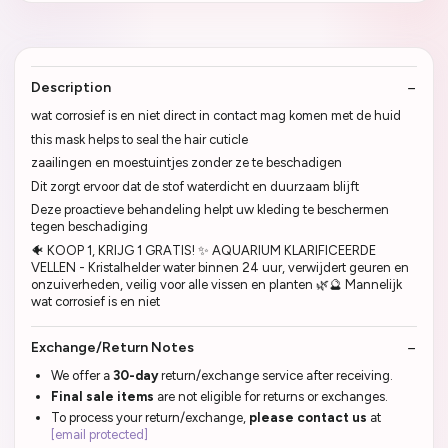
Description
wat corrosief is en niet direct in contact mag komen met de huid
this mask helps to seal the hair cuticle
zaailingen en moestuintjes zonder ze te beschadigen
Dit zorgt ervoor dat de stof waterdicht en duurzaam blijft
Deze proactieve behandeling helpt uw kleding te beschermen
tegen beschadiging
🐠 KOOP 1, KRIJG 1 GRATIS! ✨ AQUARIUM KLARIFICEERDE
VELLEN - Kristalhelder water binnen 24 uur, verwijdert geuren en
onzuiverheden, veilig voor alle vissen en planten 🌿🔮 Mannelijk
wat corrosief is en niet
Exchange/Return Notes
We offer a
30-day
return/exchange service after receiving.
Final sale items
are not eligible for returns or exchanges.
To process your return/exchange,
please contact us
at
[email protected]