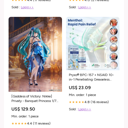
4.4 (17 reviews)
4.0 (21 reviews)
★★★★★
★★★★★
Sold :
Login>>
Sold :
Login>>
Pryxo® BPC-157 × NSAID 10-
in-1 Penetrating Greaseless
Arthritis Gel
US$ 23.09
Min. order: 1 piece
[Goddess of Victory: Nikke]
Privaty - Banquet Princess 1/7
4.8 (16 reviews)
★★★★★
Scale Figure BINDing Creators
US$ 129.50
Sold :
Login>>
Opinion
Min. order: 1 piece
4.4 (11 reviews)
★★★★★