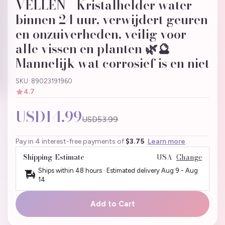
VELLEN - Kristalhelder water
binnen 24 uur, verwijdert geuren
en onzuiverheden, veilig voor
alle vissen en planten 🌿🔮
Mannelijk wat corrosief is en niet
SKU: 89023191960
4.7
USD14.99
USD53.99
Pay in 4 interest-free payments of
$3.75
Learn more
Shipping Estimate
USA
Change
Ships within 48 hours · Estimated delivery
Aug 9
-
Aug
14
Add to Cart