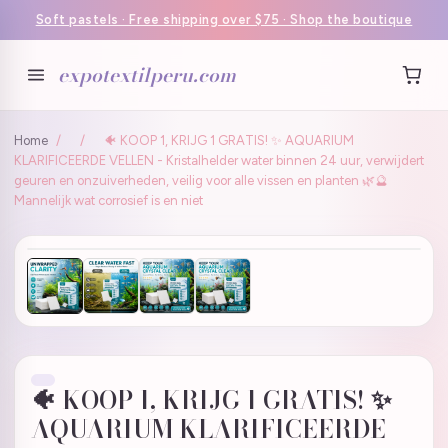
Soft pastels · Free shipping over $75 · Shop the boutique
expotextilperu.com
Home
/
/
🐠 KOOP 1, KRIJG 1 GRATIS! ✨ AQUARIUM
KLARIFICEERDE VELLEN - Kristalhelder water binnen 24 uur, verwijdert
geuren en onzuiverheden, veilig voor alle vissen en planten 🌿🔮
Mannelijk wat corrosief is en niet
🐠 KOOP 1, KRIJG 1 GRATIS! ✨
AQUARIUM KLARIFICEERDE