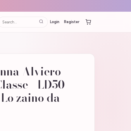
Login
Register
nna Alviero
Classe - LD50
o zaino da