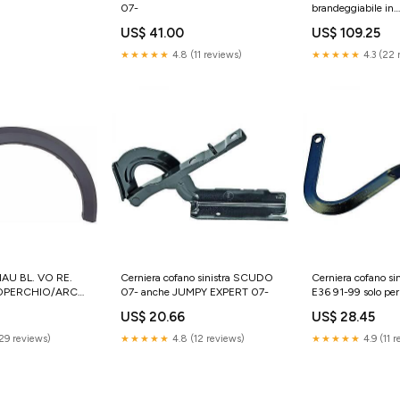
07-
brandeggiabile in
alluminio,completo
US$ 41.00
US$ 109.25
★★★★★
4.8 (11 reviews)
★★★★★
4.3 (22 
AU BL. VO RE.
Cerniera cofano sinistra SCUDO
Cerniera cofano sin
OPERCHIO/ARCO
07- anche JUMPY EXPERT 07-
E36 91-99 solo p
RUOTA 2021- SOLO
US$ 20.66
US$ 28.45
(29 reviews)
★★★★★
4.8 (12 reviews)
★★★★★
4.9 (11 