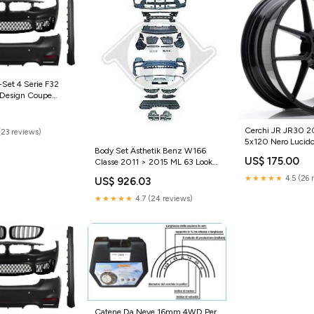
Set 4 Serie F32
 Design Coupe
Cerchi JR JR30 2
(23 reviews)
5x120 Nero Lucid
Body Set Ästhetik Benz W166
US$ 175.00
Classe 2011 > 2015 ML 63 Look
AMG Design
★★★★★
4.5 (26 
US$ 926.03
★★★★★
4.7 (24 reviews)
Catene Da Neve 16mm 4WD Per