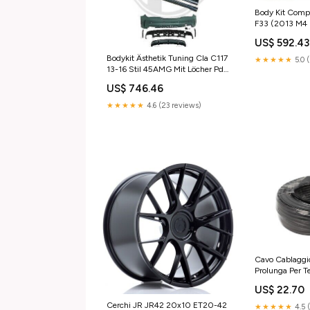
Body Kit Compl
F33 (2013 M4
Cabrio
US$ 592.4
Bodykit Ästhetik Tuning Cla C117
★★★★★
5.0 
13-16 Stil 45AMG Mit Löcher Pdc
Und Sra
US$ 746.46
★★★★★
4.6 (23 reviews)
Cavo Cablaggi
Prolunga Per 
Metri Per Cam
US$ 22.70
Cerchi JR JR42 20x10 ET20-42
★★★★★
4.5 