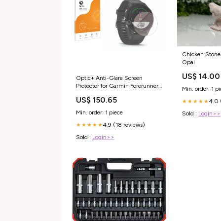
Chicken Stone 
Opal
US$ 14.00
Optic+ Anti-Glare Screen
Protector for Garmin Forerunner
Min. order: 1 p
255 Sony Alpha 6700
US$ 150.65
4.0 
★★★★★
Min. order: 1 piece
Sold :
Login>>
4.9 (18 reviews)
★★★★★
Sold :
Login>>