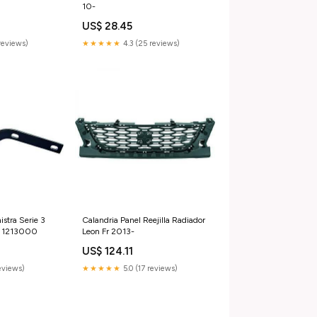
10-
 di staffe
US$ 28.45
reviews)
★★★★★
4.3 (25 reviews)
istra Serie 3
Calandria Panel Reejilla Radiador
er 1213000
Leon Fr 2013-
US$ 124.11
reviews)
★★★★★
5.0 (17 reviews)