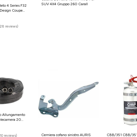
SUV 4X4 Gruppo 260 Carall
eto 4 Series F32
235/85-16 225/75-17,5
 Design Coupe
US$ 45.30
3
★★★★★
4.9 (28 reviews)
(28 reviews)
o Allungamento
Telecamera 20
ion Lungo V
Cerniera cofano sinistro AURIS
CBB/351 CBB/351E
(10 reviews)