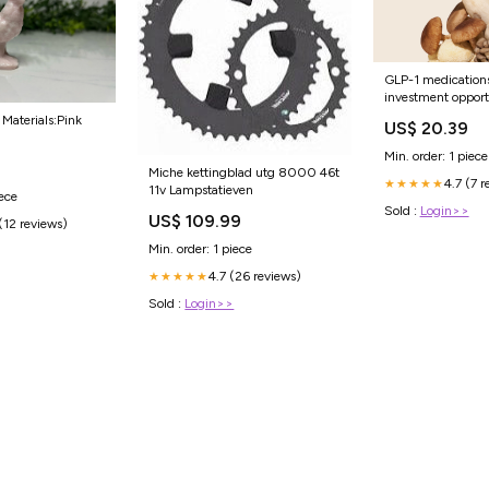
GLP-1 medication
investment opport
Materials:Pink
US$ 20.39
Min. order: 1 piece
Miche kettingblad utg 8000 46t
4.7 (7 r
★★★★★
11v Lampstatieven
iece
Sold :
Login>>
US$ 109.99
(12 reviews)
Min. order: 1 piece
4.7 (26 reviews)
★★★★★
Sold :
Login>>