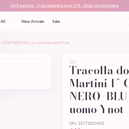
Soft pastels · Free shipping over $75 · Shop the boutique
All
New Arrivals
Sale
se - LD50 NERO/BLU Lo zaino da uomo Ynot
Tracolla do
Martini 1^ 
NERO/BLU L
uomo Ynot
SKU: 22773220402