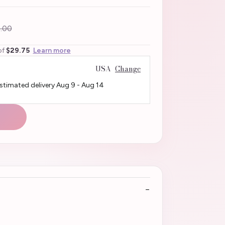
.00
of
$29.75
Learn more
USA
Change
Estimated delivery
Aug 9
-
Aug 14