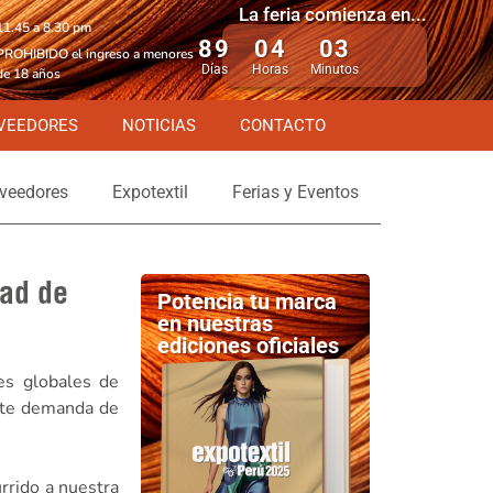
La feria comienza en...
11.45 a 8.30 pm
89
04
03
PROHIBIDO el ingreso a menores
Días
Horas
Minutos
de 18 años
VEEDORES
NOTICIAS
CONTACTO
veedores
Expotextil
Ferias y Eventos
dad de
Potencia tu marca
en nuestras
ediciones oficiales
es globales de
ente demanda de
urrido a nuestra