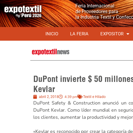
Feria Internacional
de Proveedores para
la Industria Textil y Confec
INICIO
LA FERIA
EXPOSITOR
DuPont invierte $ 50 millone
Kevlar
4:39 pm
abril 2, 2018
Textil e Hilado
DuPont Safety & Construction anunció un c
DuPont Kevlar. Como líder mundial en segurida
los clientes, aumentar la productividad y mejor
«Kevlar es reconocido por crear la categoría d