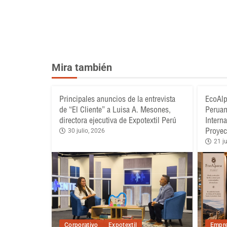
Mira también
Principales anuncios de la entrevista
EcoAlp
de “El Cliente” a Luisa A. Mesones,
Peruan
directora ejecutiva de Expotextil Perú
Intern
Proyec
30 julio, 2026
21 ju
Corporativo
Expotextil
Empre