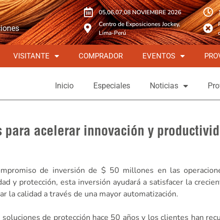
05,06,07,08 NOVIEMBRE 2026
Centro de Exposiciones Jockey,
ciones
Lima-Perú
VISITANTE
COMPRADOR
EVENTOS
PRO
Inicio
Especiales
Noticias
Pro
s para acelerar innovación y productivi
ompromiso de inversión de $ 50 millones en las operacion
d y protección, esta inversión ayudará a satisfacer la creci
ar la calidad a través de una mayor automatización.
e soluciones de protección hace 50 años y los clientes han rec