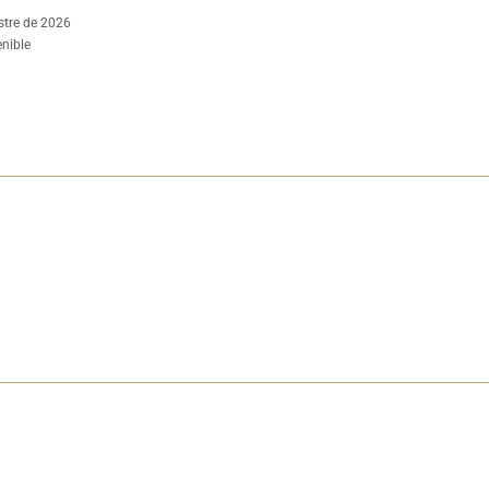
stre de 2026
enible