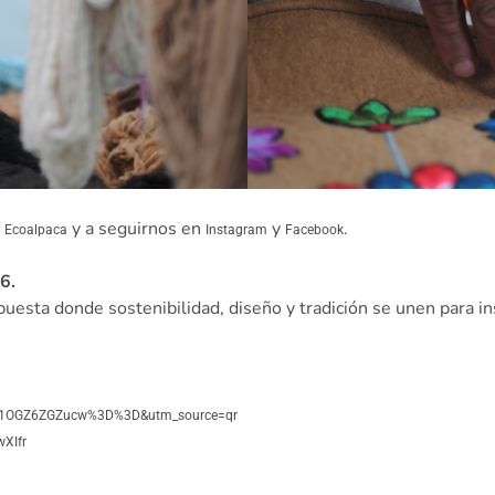
n
y a seguirnos en
y
.
Ecoalpaca
Instagram
Facebook
6.
puesta donde sostenibilidad, diseño y tradición se unen para in
ZDI1OGZ6ZGZucw%3D%3D&utm_source=qr
XIfr