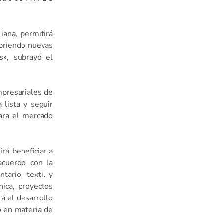
iana, permitirá
abriendo nuevas
s», subrayó el
mpresariales de
 lista y seguir
para el mercado
rá beneficiar a
acuerdo con la
tario, textil y
nica, proyectos
rá el desarrollo
o en materia de