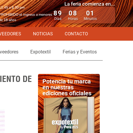
La feria comienza en...
11.45 a 8.30 pm
89
08
01
PROHIBIDO el ingreso a menores
Días
Horas
Minutos
de 18 años
VEEDORES
NOTICIAS
CONTACTO
veedores
Expotextil
Ferias y Eventos
IENTO DE
Potencia tu marca
en nuestras
ediciones oficiales