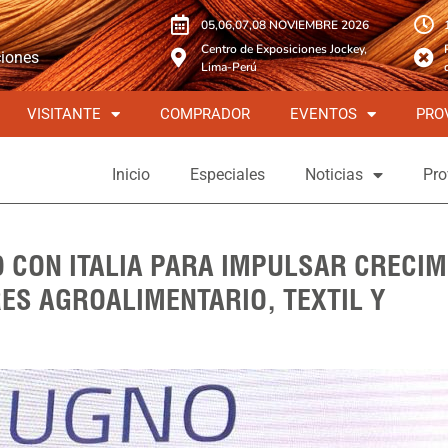
05,06,07,08 NOVIEMBRE 2026
Centro de Exposiciones Jockey,
ciones
Lima-Perú
VISITANTE
COMPRADOR
EVENTOS
PRO
Inicio
Especiales
Noticias
Pro
 CON ITALIA PARA IMPULSAR CRECIM
ES AGROALIMENTARIO, TEXTIL Y