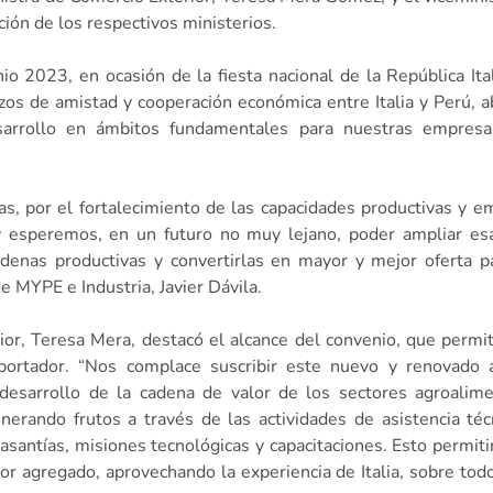
ción de los respectivos ministerios.
io 2023, en ocasión de la fiesta nacional de la República Ital
lazos de amistad y cooperación económica entre Italia y Perú, 
arrollo en ámbitos fundamentales para nuestras empresa
as, por el fortalecimiento de las capacidades productivas y e
y esperemos, en un futuro no muy lejano, poder ampliar esa
adenas productivas y convertirlas en mayor y mejor oferta 
e MYPE e Industria, Javier Dávila.
ior, Teresa Mera, destacó el alcance del convenio, que permiti
portador. “Nos complace suscribir este nuevo y renovado 
al desarrollo de la cadena de valor de los sectores agroalimen
nerando frutos a través de las actividades de asistencia téc
pasantías, misiones tecnológicas y capacitaciones. Esto permiti
lor agregado, aprovechando la experiencia de Italia, sobre tod