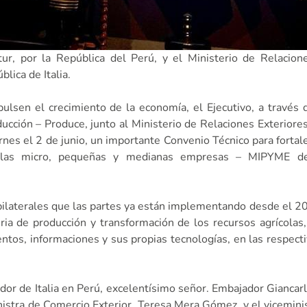
r, por la República del Perú, y el Ministerio de Relacione
lica de Italia.
pulsen el crecimiento de la economía, el Ejecutivo, a través 
ucción – Produce, junto al Ministerio de Relaciones Exteriore
ernes el 2 de junio, un importante Convenio Técnico para fortale
 las micro, pequeñas y medianas empresas – MIPYME de
 bilaterales que las partes ya están implementando desde el 20
a de producción y transformación de los recursos agrícolas,
entos, informaciones y sus propias tecnologías, en las respect
ador de Italia en Perú, excelentísimo señor. Embajador Giancar
ministra de Comercio Exterior, Teresa Mera Gómez, y el vicemin