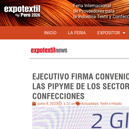
Feria Internacional
de Proveedores para
la Industria Textil y Confec
INICIO
LA FERIA
EXPOSITOR
EJECUTIVO FIRMA CONVENIO
LAS PIPYME DE LOS SECTOR
CONFECCIONES
1:10 am
,
junio 8, 2023
Actualidad
Textil e Hilado