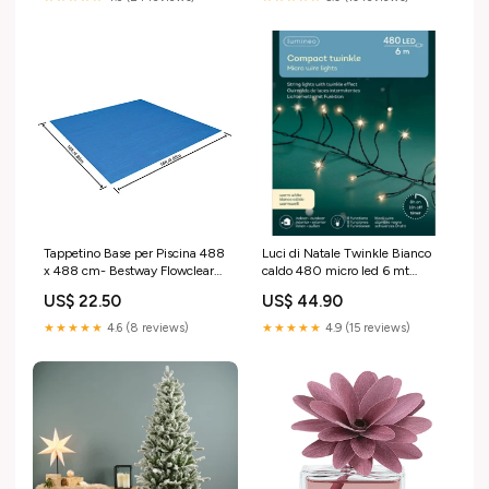
Tappetino Base per Piscina 488
Luci di Natale Twinkle Bianco
x 488 cm- Bestway Flowclear™
caldo 480 micro led 6 mt
- 58003 Attrezzi da Giardino
Sementi
US$ 22.50
US$ 44.90
★★★★★
4.6 (8 reviews)
★★★★★
4.9 (15 reviews)