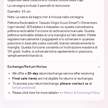
disponibili della collezione di fioriere Groove della Capi
La consegna include 3 pannelli di recinzione
Diametro: 45 cm
Nota: La vasca da bagno non è inclusa nella consegna
Poltrona Reclinabile in Tessuto Grigio Scuro SmartTv Dimensioni
(ogni tavola): 60Sedetevi e rilassatevi su questa comodissima
poltrona reclinabile! Funzione di reclinazione manuale: Questa
poltrona reclinabile dotata di una maniglia sul lato destro. Potete
regolare manualmente il poggiapiedi e lo schienale in qualsiasi
posizione in base alla vostra comodit, tirando semplicemente la
maniglia. Questa funzione consente un'inclinazione massima di
135 gradi. Inoltre, lo schienale torna rapidamente in posizione,
semplicemente tirando la
Exchange/Return Notes
We offer a
30-day
return/exchange service after receiving.
Final sale items
are not eligible for returns or exchanges.
To process your return/exchange,
please contact us
at
[email protected]
Please click here for more details>>>
Return & Exchange Policy