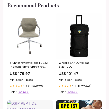
Recommand Products
brunner ray swivel chair 9232
Wheelie SKF Duffel Bag
in cream fabric refurbished
Size:100L
Stacking
US$ 179.97
US$ 101.47
Min. order: 1 piece
Min. order: 1 piece
4.4 (11 reviews)
4.1 (11 reviews)
★★★★★
★★★★★
Sold :
Login>>
Sold :
Login>>