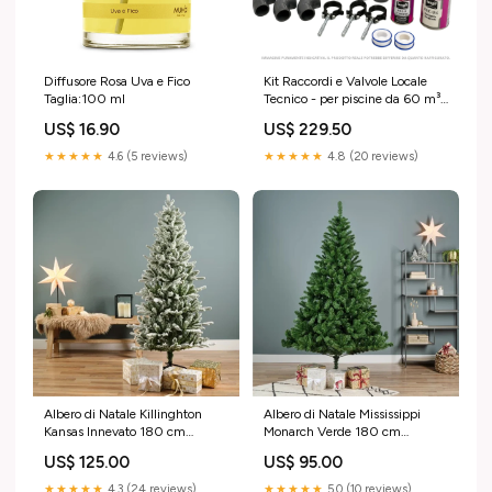
Diffusore Rosa Uva e Fico
Kit Raccordi e Valvole Locale
Taglia:100 ml
Tecnico - per piscine da 60 m³
a 85 m³ (22 m³/h)
US$ 16.90
US$ 229.50
★★★★★
4.6 (5 reviews)
★★★★★
4.8 (20 reviews)
Albero di Natale Killinghton
Albero di Natale Mississippi
Kansas Innevato 180 cm
Monarch Verde 180 cm
Accessori per Piscine
seghetto
US$ 125.00
US$ 95.00
★★★★★
4.3 (24 reviews)
★★★★★
5.0 (10 reviews)