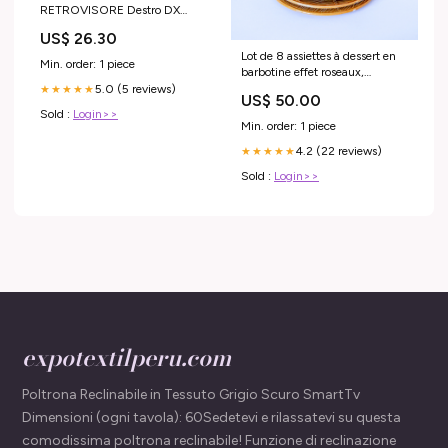
RETROVISORE Destro DX
SSANGYONG KYRON - sparco
US$ 26.30
Lot de 8 assiettes à dessert en
Min. order: 1 piece
barbotine effet roseaux,
Créations Val d'Or, 1960
5.0 (5 reviews)
★★★★★
US$ 50.00
MUSHROOMXTB0925
Sold :
Login>>
Min. order: 1 piece
4.2 (22 reviews)
★★★★★
Sold :
Login>>
expotextilperu.com
Poltrona Reclinabile in Tessuto Grigio Scuro SmartTv
Dimensioni (ogni tavola): 60Sedetevi e rilassatevi su questa
comodissima poltrona reclinabile! Funzione di reclinazione