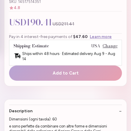
SKU: 14517514351
4.8
USD190.41
USD211.41
Pay in 4 interest-free payments of
$47.60
Learn more
Shipping Estimate
USA
Change
Ships within 48 hours · Estimated delivery
Aug 9
-
Aug
14
Add to Cart
Description
Dimensioni (ogni tavola): 60
e sono perfette da combinare con altre forme e dimensioni