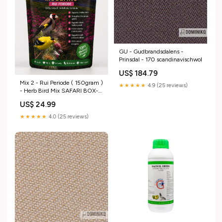
GU - Gudbrandsdalens -
Prinsdal - 170 scandinavischwol
US$ 184.79
Mix 2 - Rui Periode ( 150gram )
★★★★★
4.9 (25 reviews)
- Herb Bird Mix SAFARI BOX-
REISVERVOERDER STA
US$ 24.99
★★★★★
4.0 (25 reviews)