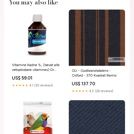
You may also like
Vitamine Kadrie 1L, (bevat alle
vetoplosbare vitamines) Dr
GU - Gudbrandsdalens -
Coutteel graines sans navette
Oxford - 370 Kvadrat Remix
US$ 59.01
US$ 137.70
★★★★★
4.1 (20 reviews)
★★★★★
4.2 (26 reviews)