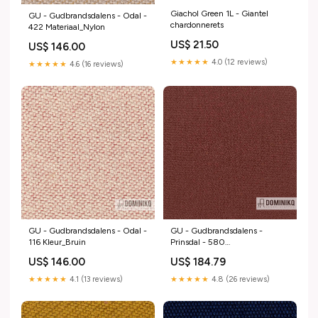
Giachol Green 1L - Giantel
GU - Gudbrandsdalens - Odal -
chardonnerets
422 Materiaal_Nylon
US$ 21.50
US$ 146.00
★★★★★
4.0 (12 reviews)
★★★★★
4.6 (16 reviews)
GU - Gudbrandsdalens - Odal -
GU - Gudbrandsdalens -
116 Kleur_Bruin
Prinsdal - 580
Materiaal_Polyester
US$ 146.00
US$ 184.79
★★★★★
4.1 (13 reviews)
★★★★★
4.8 (26 reviews)