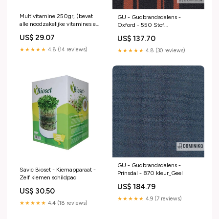
Multivitamine 250gr, (bevat
GU - Gudbrandsdalens -
alle noodzakelijke vitamines en
Oxford - 550 Stof
sporenelementen) - Dr Coutteel
type_Decoratiestof
US$ 29.07
US$ 137.70
kooi op voet
★★★★★
4.8 (14 reviews)
★★★★★
4.8 (30 reviews)
GU - Gudbrandsdalens -
Savic Bioset - Kiemapparaat -
Prinsdal - 870 kleur_Geel
Zelf kiemen schildpad
US$ 184.79
US$ 30.50
★★★★★
4.9 (7 reviews)
★★★★★
4.4 (18 reviews)