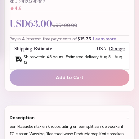
SKU: 29124092612
4.6
USD63.00
USD109.00
Pay in 4 interest-free payments of
$15.75
Learn more
Shipping Estimate
USA
Change
Ships within 48 hours · Estimated delivery
Aug 8
-
Aug
13
Add to Cart
Description
een klassieke rits- en knoopsluiting en een split aan de voorkant
1% elastan Wassing Bleached wash Productgroep Korte broeken