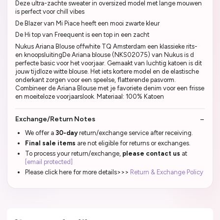
Deze ultra-zachte sweater in oversized model met lange mouwen
is perfect voor chill vibes
De Blazer van Mi Piace heeft een mooi zwarte kleur
De Hi top van Freequent is een top in een zacht
Nukus Ariana Blouse offwhite TQ Amsterdam een klassieke rits-
en knoopsluitingDe Ariana blouse (NKS02075) van Nukus is d
perfecte basic voor het voorjaar. Gemaakt van luchtig katoen is dit
jouw tijdloze witte blouse. Het iets kortere model en de elastische
onderkant zorgen voor een speelse, flatterende pasvorm.
Combineer de Ariana Blouse met je favoriete denim voor een frisse
en moeiteloze voorjaarslook. Materiaal: 100% Katoen
Exchange/Return Notes
We offer a
30-day
return/exchange service after receiving.
Final sale items
are not eligible for returns or exchanges.
To process your return/exchange,
please contact us
at
[email protected]
Please click here for more details>>>
Return & Exchange Policy