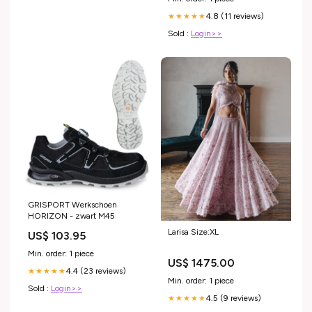
Oligodendrocytes A purine
4.8 (11 reviews)
derivative, paraxanthine,
★★★★★
promotes –
Sold :
Login>>
GRISPORT Werkschoen
HORIZON - zwart M45
Larisa Size:XL
US$ 103.95
Min. order: 1 piece
US$ 1475.00
4.4 (23 reviews)
★★★★★
Min. order: 1 piece
Sold :
Login>>
4.5 (9 reviews)
★★★★★