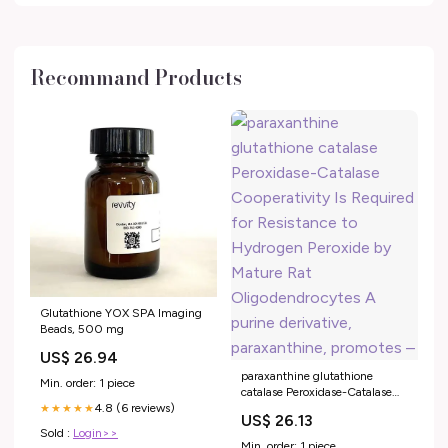
Recommand Products
Glutathione YOX SPA Imaging
Beads, 500 mg
US$ 26.94
paraxanthine glutathione
Min. order: 1 piece
catalase Peroxidase-Catalase
4.8 (6 reviews)
Cooperativity Is Required for
★★★★★
US$ 26.13
Resistance to Hydrogen
Sold :
Login>>
Peroxide by Mature Rat
Min. order: 1 piece