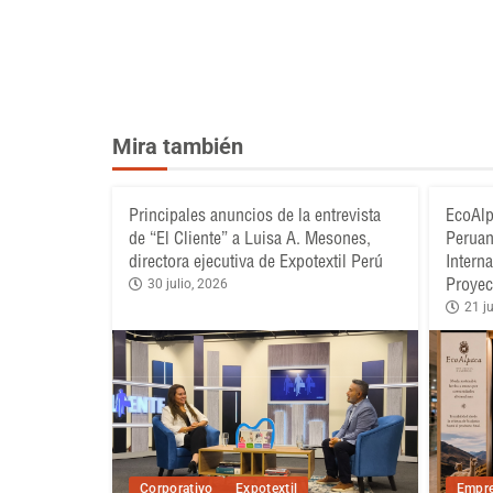
Mira también
Principales anuncios de la entrevista
EcoAlp
de “El Cliente” a Luisa A. Mesones,
Peruan
directora ejecutiva de Expotextil Perú
Intern
Proyec
30 julio, 2026
21 ju
Corporativo
Expotextil
Empre