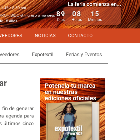
La feria comienza en...
11.45 a 8.30 pm
89
08
15
PROHIBIDO el ingreso a menores
Días
Horas
Minutos
de 18 años
VEEDORES
NOTICIAS
CONTACTO
veedores
Expotextil
Ferias y Eventos
ar
Potencia tu marca
en nuestras
ediciones oficiales
l fin de generar
una agenda para
s últimos cinco