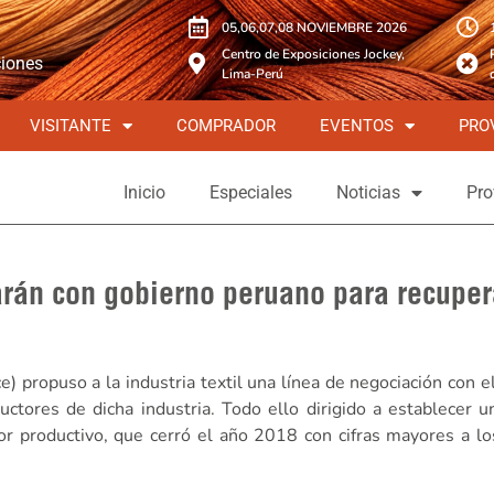
05,06,07,08 NOVIEMBRE 2026
Centro de Exposiciones Jockey,
ciones
Lima-Perú
VISITANTE
COMPRADOR
EVENTOS
PRO
Inicio
Especiales
Noticias
Pro
arán con gobierno peruano para recuper
) propuso a la industria textil una línea de negociación con e
uctores de dicha industria. Todo ello dirigido a establecer 
r productivo, que cerró el año 2018 con cifras mayores a lo