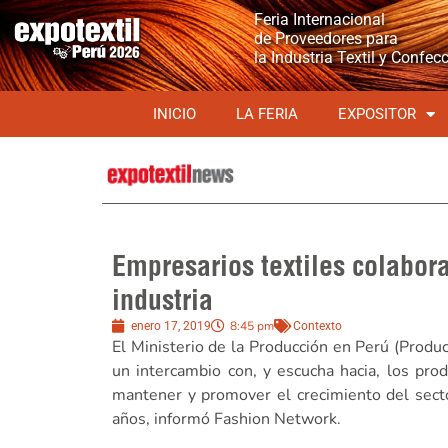
Feria Internacional
de Proveedores para
la Industria Textil y Confec
INICIO
LA FERIA
EXPOSITOR
Empresarios textiles colabor
industria
8:45 pm
enero 17, 2019
Contexto
El Ministerio de la Producción en Perú (Produce
un intercambio con, y escucha hacia, los prod
mantener y promover el crecimiento del secto
años, informó Fashion Network.