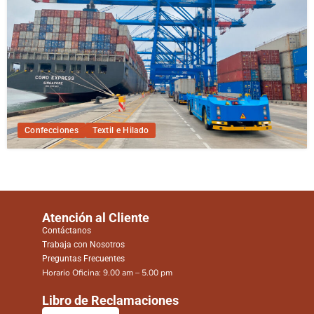
Confecciones
Textil e Hilado
Atención al Cliente
Contáctanos
Trabaja con Nosotros
Preguntas Frecuentes
Horario Oficina: 9.00 am – 5.00 pm
Libro de Reclamaciones