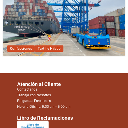
Confecciones
Textil e Hilado
Atención al Cliente
Contáctanos
Trabaja con Nosotros
Preguntas Frecuentes
Horario Oficina: 9.00 am – 5.00 pm
Libro de Reclamaciones