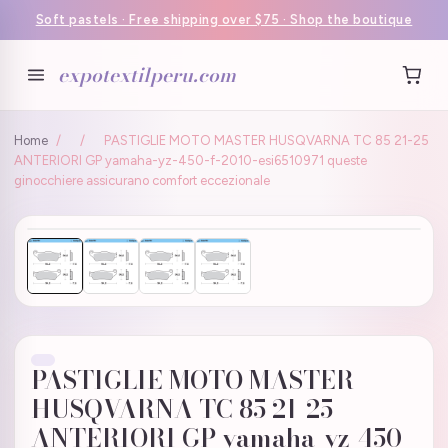
Soft pastels · Free shipping over $75 · Shop the boutique
expotextilperu.com
Home
/
/
PASTIGLIE MOTO MASTER HUSQVARNA TC 85 21-25
ANTERIORI GP yamaha-yz-450-f-2010-esi6510971 queste
ginocchiere assicurano comfort eccezionale
PASTIGLIE MOTO MASTER
HUSQVARNA TC 85 21-25
ANTERIORI GP yamaha-yz-450-