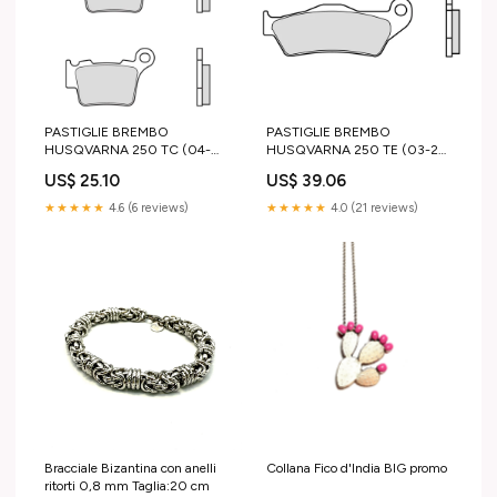
PASTIGLIE BREMBO
PASTIGLIE BREMBO
HUSQVARNA 250 TC (04-
HUSQVARNA 250 TE (03-25)
25) POSTERIORI CERAMIC
ANTERIORI RACE ktm-exc-f-
US$ 25.10
US$ 39.06
occhiali-sportivi
250-2001-esi7015947
★★★★★
4.6 (6 reviews)
★★★★★
4.0 (21 reviews)
Bracciale Bizantina con anelli
Collana Fico d'India BIG promo
ritorti 0,8 mm Taglia:20 cm