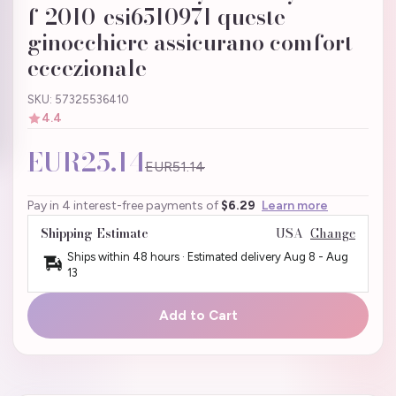
f-2010-esi6510971 queste
ginocchiere assicurano comfort
eccezionale
SKU: 57325536410
4.4
EUR25.14
EUR51.14
Pay in 4 interest-free payments of
$6.29
Learn more
Shipping Estimate
USA
Change
Ships within 48 hours · Estimated delivery
Aug 8
-
Aug
13
Add to Cart