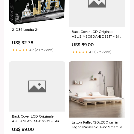
21034 Londra 2+
Back Cover LCD Originale
ASUS M509DA-BQ321T - Blu
dcjack-notebook
US$ 32.78
US$ 89.00
★★★★★
4.7 (29 reviews)
★★★★★
4.6 (8 reviews)
Back Cover LCD Originale
ASUS M509DA-BQ912 - Blu
Letto a Pallet 120x200 cm in
cover-c-notebook
Legno Massello di Pino SmartTv
US$ 89.00