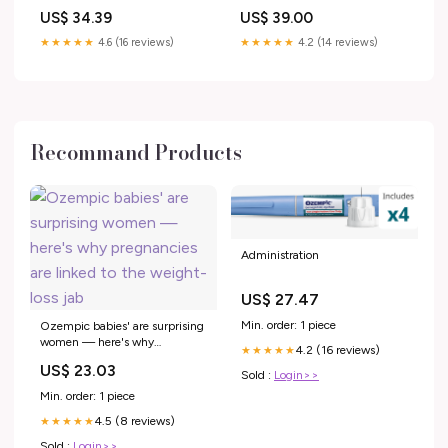
US$ 34.39
US$ 39.00
★★★★★
4.6 (16 reviews)
★★★★★
4.2 (14 reviews)
Recommand Products
Administration
US$ 27.47
Min. order: 1 piece
Ozempic babies' are surprising
women — here's why
4.2 (16 reviews)
★★★★★
pregnancies are linked to the
US$ 23.03
weight-loss jab
Sold :
Login>>
Min. order: 1 piece
4.5 (8 reviews)
★★★★★
Sold :
Login>>