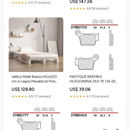
US$ 147.26
★★★★★
4.5 (11 reviews)
★★★★★
4.6 (16 reviews)
Letto a Pallet Bianco 90x200
PASTIGLIE BREMBO
cm in Legno Massello di Pino
HUSQVARNA 250 TE (14-25)
Hisense
POSTERIORI RACE tm-en-
US$ 128.80
US$ 39.06
125-2016-esi4943374
★★★★★
4.5 (17 reviews)
★★★★★
4.7 (13 reviews)