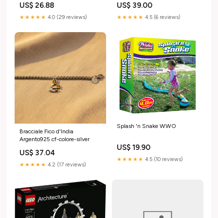
US$ 26.88
US$ 39.00
ktm-sx-400-1998-esi7904171
yamaha-wr-450-f-2014-
esi9074376
★★★★★
4.0 (29 reviews)
★★★★★
4.5 (6 reviews)
Splash 'n Snake WWO
Bracciale Fico d'India
Argento925 cf-colore-silver
US$ 19.90
US$ 37.04
★★★★★
4.5 (10 reviews)
★★★★★
4.2 (17 reviews)