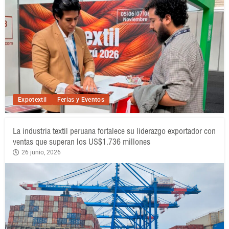
Expotextil
Ferias y Eventos
La industria textil peruana fortalece su liderazgo exportador con
ventas que superan los US$1.736 millones
26 junio, 2026