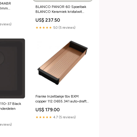
534ABR
BLANCO PANOR 60 Spoelbak
00mm
BLANCO Keramiek kristalwit
uw HPL-bladen
glanzend 514501 Quooker
-leeg
US$ 237.50
Onderdelen
reviews)
★★★★★
5.0 (5 reviews)
Franke Inzetbakje tbv BXM
copper 112.0655.341 auto-draft-
110-37 Black
fidelity-leeg
nderdelen
US$ 179.00
★★★★★
4.7 (5 reviews)
reviews)