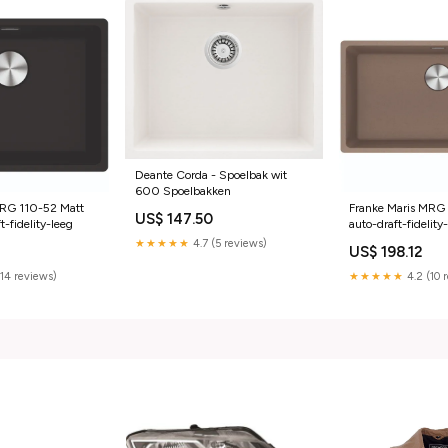
Deante Corda - Spoelbak wit
600 Spoelbakken
MRG 110-52 Matt
Franke Maris MRG 
US$ 147.50
t-fidelity-leeg
auto-draft-fidelity
★★★★★
4.7 (5 reviews)
US$ 198.12
(14 reviews)
★★★★★
4.2 (10 