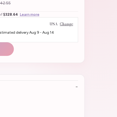
42.55
of
$328.64
Learn more
USA
Change
Estimated delivery
Aug 9
-
Aug 14