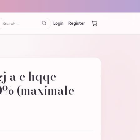
Login
Register
gj a e hqqe
0% (maximale