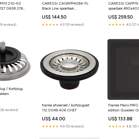
s MYX 210-50
CARESSI CAGRPP40BK-FL
CARESSI CAPP1
 127.0638.276
Black Line spoelbak
spoelbak 490x4
eld
440x440mm vlakinbouw
Opbouw/vlakinbo
0
US$ 144.50
US$ 259.50
Quooker Onderdelen
auto-draft-fidelity
(9 reviews)
★★★★★
4.3 (15 reviews)
★★★★★
4.0 (21 
lug / Korfplug
akken
franke afvoerset / korfplugset
Franke Maris MRG 
112.0049.406 CHEF
edition Quooker O
(26 reviews)
US$ 44.00
US$ 133.88
★★★★★
4.9 (13 reviews)
★★★★★
4.8 (10 