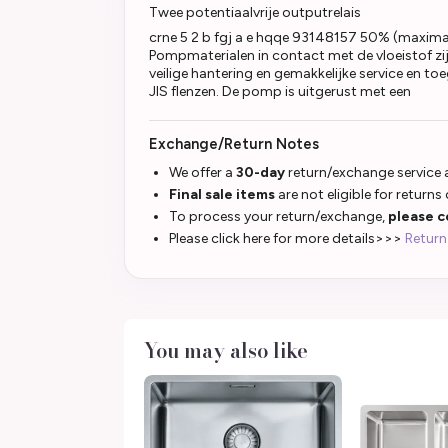
Twee potentiaalvrije outputrelais
crne 5 2 b fgj a e hqqe 93148157 50% (maximal
Pompmaterialen in contact met de vloeistof zi
veilige hantering en gemakkelijke service en t
JIS flenzen. De pomp is uitgerust met een
Exchange/Return Notes
We offer a
30-day
return/exchange service a
Final sale items
are not eligible for returns
To process your return/exchange,
please c
Please click here for more details>>>
Return
You may also like