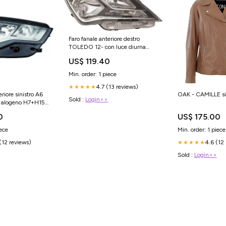
Faro fanale anteriore destro
TOLEDO 12- con luce diurna
VALEO H7+H7 con mo
US$ 119.40
Min. order: 1 piece
4.7 (13 reviews)
★★★★★
eriore sinistro A6
OAK - CAMILLE s
Sold :
Login>>
 alogeno H7+H15
0
US$ 175.00
iece
Min. order: 1 piece
(12 reviews)
4.6 (12
★★★★★
Sold :
Login>>