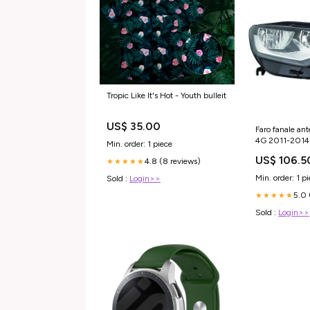
Tropic Like It's Hot - Youth bulleit
US$ 35.00
Faro fanale ant
4G 2011-2014
Min. order: 1 piece
HELLA
US$ 106.5
4.8 (8 reviews)
★★★★★
Min. order: 1 p
Sold :
Login>>
5.0 
★★★★★
Sold :
Login>>