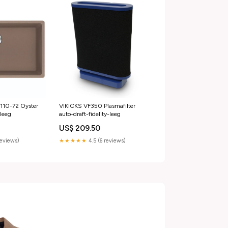
110-72 Oyster
VIKICKS VF350 Plasmafilter
-leeg
auto-draft-fidelity-leeg
US$ 209.50
reviews)
★★★★★
4.5 (6 reviews)