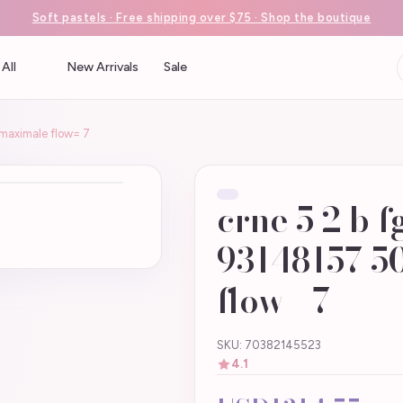
Soft pastels · Free shipping over $75 · Shop the boutique
All
New Arrivals
Sale
(maximale flow= 7
crne 5 2 b f
93148157 5
flow= 7
SKU: 70382145523
4.1