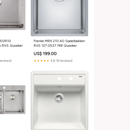
P50R10
Franke MRX 210.40 Spoelbakken
ne RVS Quooker
RVS 127.0527.749 Quooker
US$ 199.00
reviews)
★★★★★
4.8 (9 reviews)