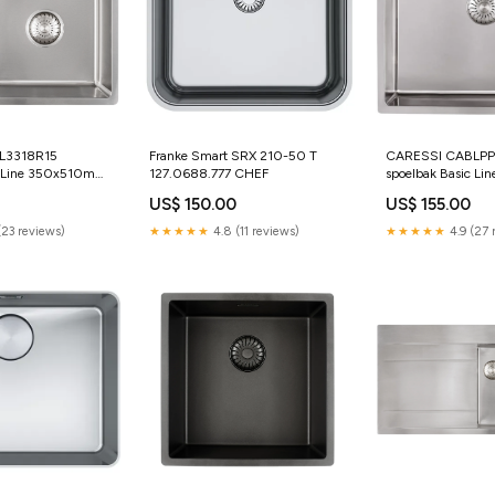
L3318R15
Franke Smart SRX 210-50 T
CARESSI CABLP
c Line 350x510mm
127.0688.777 CHEF
spoelbak Basic Li
bouw/vlakinbouw
0
US$ 150.00
US$ 155.00
(23 reviews)
★★★★★
4.8 (11 reviews)
★★★★★
4.9 (27 