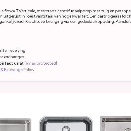
e flow= 7Verticale, meertraps centrifugaalpomp met zuig en persopeni
jn uitgerust in roestvaststaal van hoge kwaliteit. Een cartridgeasafd
oegankelijkheid. Krachtoverbrenging via een gedeelde koppeling. Aanslu
fter receiving.
 or exchanges.
ontact us
at
[email protected]
 & Exchange Policy