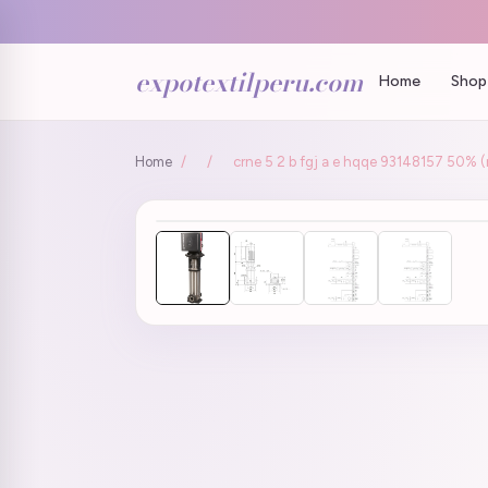
expotextilperu.com
Home
Shop 
Home
/
/
crne 5 2 b fgj a e hqqe 93148157 50% 