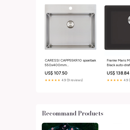
CARESSI CAPP55KR10 spoelbak
Franke Maris 
550x400mm
Black auto-draf
opbouw/vlakinbouw HPL-bladen
US$ 107.50
US$ 138.84
Quooker Onderdelen
★★★★★
4.9 (9 reviews)
★★★★★
4.9 
Recommand Products