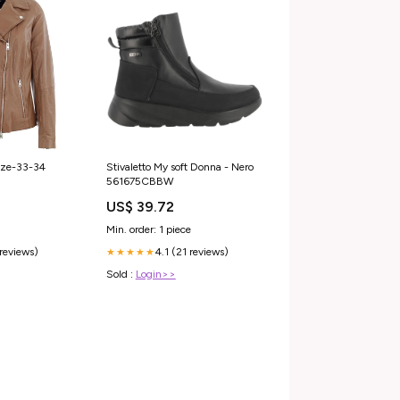
ize-33-34
Stivaletto My soft Donna - Nero
561675CBBW
US$ 39.72
Min. order: 1 piece
 reviews)
4.1 (21 reviews)
★★★★★
Sold :
Login>>