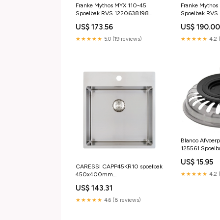
Franke Mythos MYX 110-45
Franke Mytho
Spoelbak RVS 1220638198
Spoelbak RVS
Spoelbakken
fidelity-0-gem
US$ 173.56
US$ 190.0
★★★★★
5.0 (19 reviews)
★★★★★
4.2 
Blanco Afvoerp
125561 Spoelb
US$ 15.95
CARESSI CAPP45KR10 spoelbak
450x400mm
★★★★★
4.2 
opbouw/vlakinbouw HPL-bladen
US$ 143.31
CHEF
★★★★★
4.6 (8 reviews)