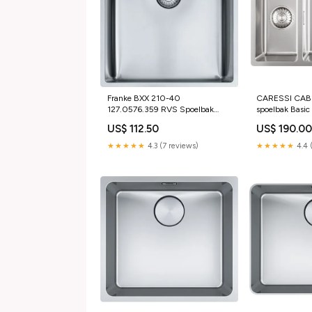
Franke BXX 210-40
CARESSI CAB
127.0576.359 RVS Spoelbak
spoelbak Basi
CHEF
opbouw/onder
US$ 112.50
US$ 190.0
CHEF
★★★★★
4.3 (7 reviews)
★★★★★
4.4 