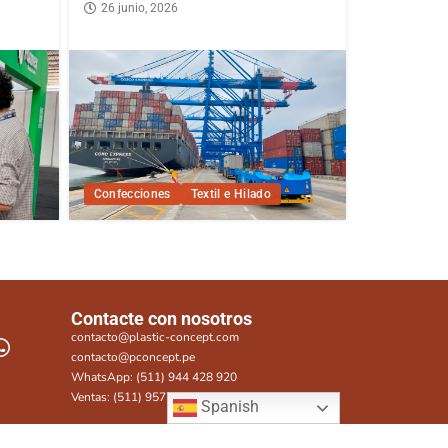
26 junio, 2026
Confecciones
Textil e Hilado
Contacte con nosotros
contacto@plastic-concept.com
contacto@pconcept.pe
WhatsApp: (511) 944 428 920
Ventas: (511) 957 815 282
Spanish