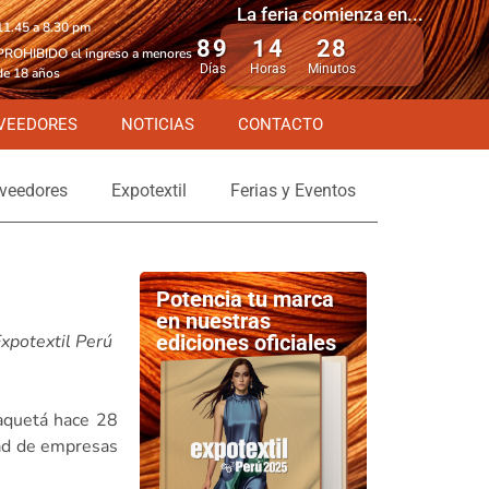
La feria comienza en...
11.45 a 8.30 pm
89
14
28
PROHIBIDO el ingreso a menores
Días
Horas
Minutos
de 18 años
VEEDORES
NOTICIAS
CONTACTO
veedores
Expotextil
Ferias y Eventos
Potencia tu marca
en nuestras
xpotextil Perú
ediciones oficiales
aquetá hace 28
idad de empresas