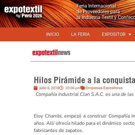
Feria Internacional
de Proveedores para
la Industria Textil y Confec
INICIO
LA FERIA
EXPOSITOR
Hilos Pirámide a la conquista 
10:06 pm
julio 6, 2018
Empresas Expositoras
Compañía Industrial Clan S.A.C. es una de la
Eloy Chambi, empezó a construir Compañía In
años. Allí ofrecía hilado para el dinámico sec
fabricantes de zapatos.