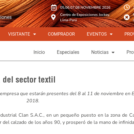
05,06,07,08 NOVIEMBRE 2026
Centro de Exposiciones Jockey,
ciones
Lima-Perú
VISITANTE
COMPRADOR
EVENTOS
PRO
Inicio
Especiales
Noticias
Pro
del sector textil
s empresa que estarán presentes del 8 al 11 de noviembre en E
2018.
dustrial Clan S.A.C., en un pequeño puesto en la zona de C
tor del calzado de los años 90, y prosperó de la mano de infin