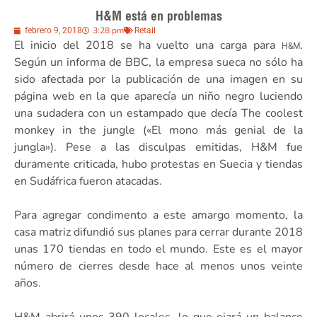
H&M está en problemas
3:28 pm
febrero 9, 2018
Retail
El inicio del 2018 se ha vuelto una carga para
.
H&M
Según un informa de BBC, la empresa sueca no sólo ha
sido afectada por la publicación de una imagen en su
página web en la que aparecía un niño negro luciendo
una sudadera con un estampado que decía The coolest
monkey in the jungle («El mono más genial de la
jungla»). Pese a las disculpas emitidas, H&M fue
duramente criticada, hubo protestas en Suecia y tiendas
en Sudáfrica fueron atacadas.
Para agregar condimento a este amargo momento, la
casa matriz difundió sus planes para cerrar durante 2018
unas 170 tiendas en todo el mundo. Este es el mayor
número de cierres desde hace al menos unos veinte
años.
H&M abrirá unos 390 locales, lo que ejará un balance