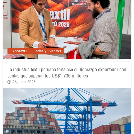
Expotextil
Ferias y Eventos
La industria textil peruana fortalece su liderazgo exportador con
ventas que superan los US$1.736 millones
26 junio, 2026