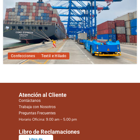
Confecciones
Textil e Hilado
Atención al Cliente
Contáctanos
Trabaja con Nosotros
Preguntas Frecuentes
Horario Oficina: 9.00 am – 5.00 pm
Libro de Reclamaciones