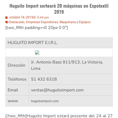
Huguito Import sorteará 20 máquinas en Expotextil
2019
5:44 pm
octubre 18, 2019
,
,
Destacado
Empresas Expositoras
Maquinaria y Equipos
[two_fifth padding=»0 20px 0 0″]
HUGUITO IMPORT E.I.R.L.
Jr. Antonio Bazo 911/913, La Victoria,
Dirección
Lima
Teléfonos
51 432 6318
Email
ventas@huguitoimport.com
www
huguitoimport.com
[/two_fifth]Huguito Import estará presente del 24 al 27