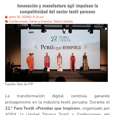
Innovación y manufactura ágil impulsan la
competitividad del sector textil peruano
8:29 pm
junio 26, 2026
,
,
Confecciones
Ferias y Eventos
Textil e Hilado
Fuente: foto de ITP
La transformación digital continúa ganando
protagonismo en la industria textil peruana. Durante el
22.° Foro Textil «Prendas que Inspiran»
, organizado por
ADEX, la Unidad Técnica Textil y Confecciones del