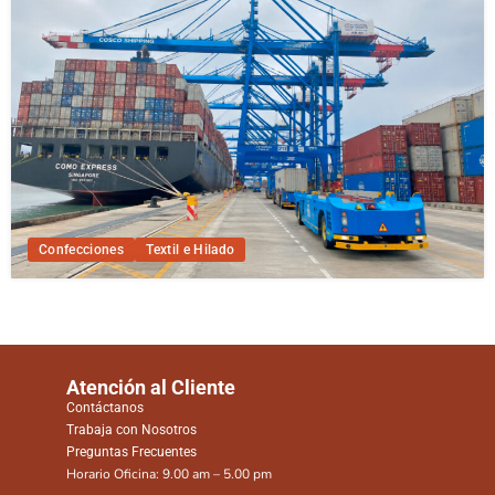
Confecciones
Textil e Hilado
Atención al Cliente
Contáctanos
Trabaja con Nosotros
Preguntas Frecuentes
Horario Oficina: 9.00 am – 5.00 pm