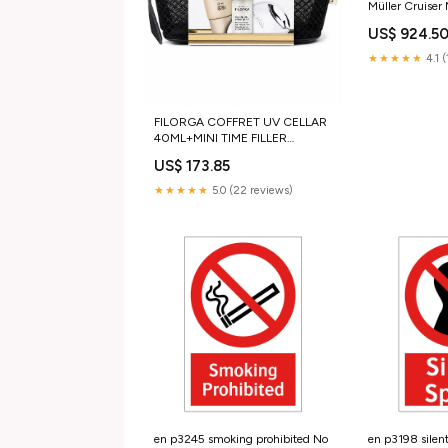
Müller Cruiser 
US$ 924.5
★★★★★
4.1 
FILORGA COFFRET UV CELLAR
40ML+MINI TIME FILLER
50ML+ROLLER Dercos
US$ 173.85
Shampooing
★★★★★
5.0 (22 reviews)
en p3245 smoking prohibited No
en p3198 silen