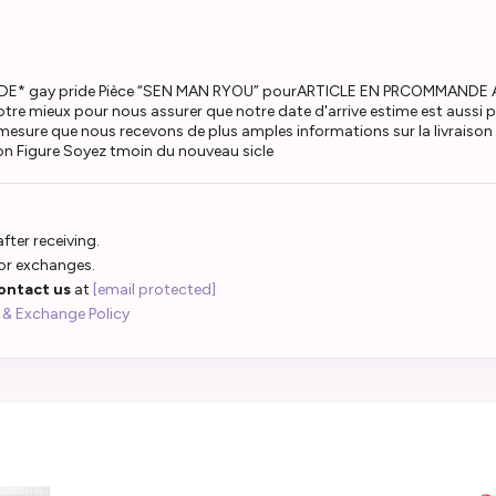
MMANDE* gay pride Pièce “SEN MAN RYOU” pourARTICLE EN PRCOMMA
e mieux pour nous assurer que notre date d'arrive estime est aussi prc
mesure que nous recevons de plus amples informations sur la livraison d
on Figure Soyez tmoin du nouveau sicle
fter receiving.
 or exchanges.
ontact us
at
[email protected]
 & Exchange Policy