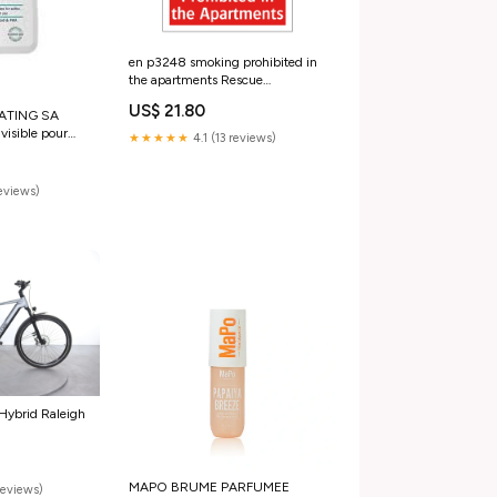
en p3248 smoking prohibited in
the apartments Rescue
Equipment
US$ 21.80
IATING SA
isible pour
★★★★★
4.1 (13 reviews)
èche
reviews)
ybrid Raleigh
m
MAPO BRUME PARFUMEE
reviews)