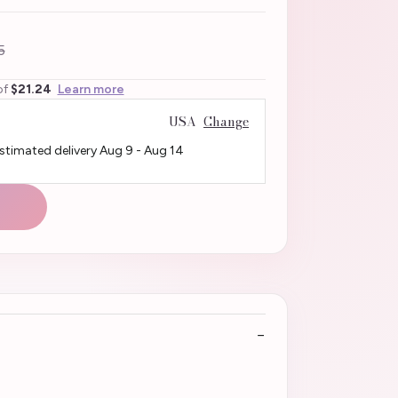
5
of
$21.24
Learn more
USA
Change
Estimated delivery
Aug 9
-
Aug 14