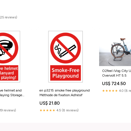
(25 reviews)
O2feel iVog City U
Overvolt HT 5.5
US$ 724.50
ve helmet and
en p3215 smoke free playground
★★★★★
4.0 (8 r
playing Storage
Méthode de fixation:Adhésif
US$ 21.80
(19 reviews)
★★★★★
4.5 (8 reviews)