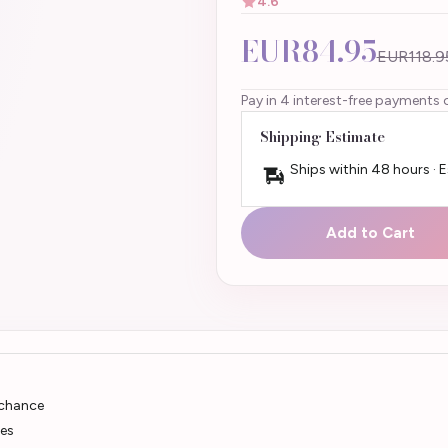
4.6
EUR84.95
EUR118.9
Pay in 4 interest-free payments 
Shipping Estimate
Ships within 48 hours · 
Add to Cart
 chance
ées