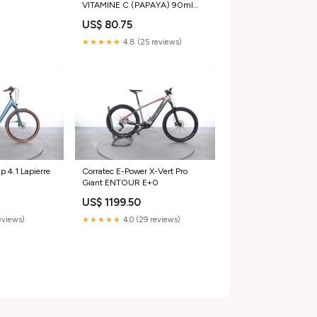
VITAMINE C (PAPAYA) 90ml
Anti acnéique
US$ 80.75
★★★★★
4.8 (25 reviews)
p 4.1 Lapierre
Corratec E-Power X-Vert Pro
Giant ENTOUR E+0
US$ 1199.50
eviews)
★★★★★
4.0 (29 reviews)