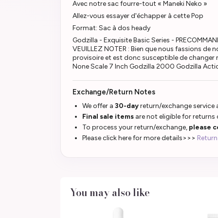
Avec notre sac fourre-tout « Maneki Neko »
Allez-vous essayer d'échapper à cette Pop
Format: Sac à dos heady
Godzilla - Exquisite Basic Series - PRECO
VEUILLEZ NOTER : Bien que nous fassions de notr
provisoire et est donc susceptible de changer 
None Scale 7 Inch Godzilla 2000 Godzilla Acti
Exchange/Return Notes
We offer a
30-day
return/exchange service a
Final sale items
are not eligible for returns
To process your return/exchange,
please c
Please click here for more details>>>
Return
You may also like