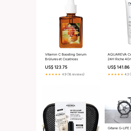
Vitamin C Boosting Serum
AQUAREVA Cr
Brûlures et Cicatrices
24H Riche 40m
Déshydratées S
US$ 123.75
US$ 141.86
Sèches LCA P
★★★★★
4.9 (16 reviews)
★★★★★
4.3 (
Gitane G-LIFE 