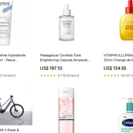
ème Hydratante
Madagascar Centella Tone
VITAMIN ILLUMI
l - Peaux
Brightening Capsule Ampoule
30ml Change de 
èches à très
Déodorant
US$ 197.10
US$ 134.55
harma
11 reviews)
★★★★★
4.7 (9 reviews)
★★★★★
4.6 (21 
XR 2 Riese &