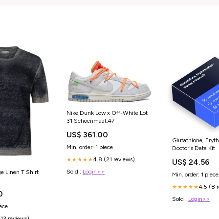
Nike Dunk Low x Off-White Lot
31 Schoenmaat:47
US$ 361.00
Glutathione, Eryth
Min. order: 1 piece
Doctor's Data Kit
4.8 (21 reviews)
★★★★★
US$ 24.56
Sold :
Login>>
ge Linen T Shirt
Min. order: 1 piece
4.5 (8 
★★★★★
0
Sold :
Login>>
iece
(13 reviews)