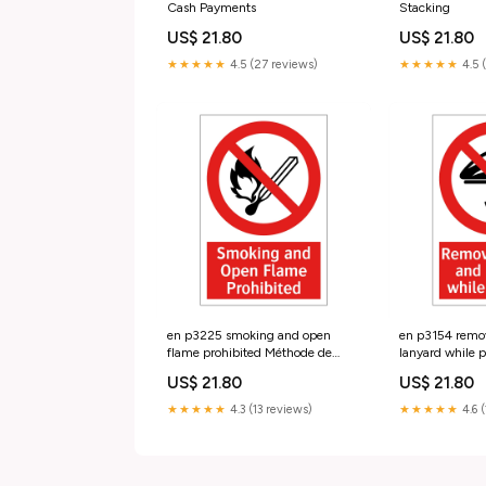
Cash Payments
Stacking
US$ 21.80
US$ 21.80
★★★★★
4.5 (27 reviews)
★★★★★
4.5 
en p3225 smoking and open
en p3154 remo
flame prohibited Méthode de
lanyard while 
fixation:Adhésif
Locations
US$ 21.80
US$ 21.80
★★★★★
4.3 (13 reviews)
★★★★★
4.6 