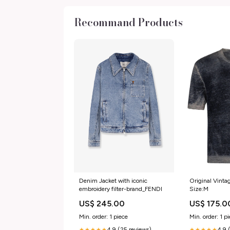
Recommand Products
Denim Jacket with iconic
Original Vinta
embroidery filter-brand_FENDI
Size:M
US$ 245.00
US$ 175.0
Min. order: 1 piece
Min. order: 1 p
4.9 (25 reviews)
4.9 
★★★★★
★★★★★