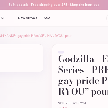
Soft pastels · Free shipping over $75 · Shop the boutique
All
New Arrivals
Sale
RECOMMANDE* gay pride Pièce “SEN MAN RYOU” pour
Godzilla - 
Series - 
gay pride 
RYOU” pou
SKU: 78002667124