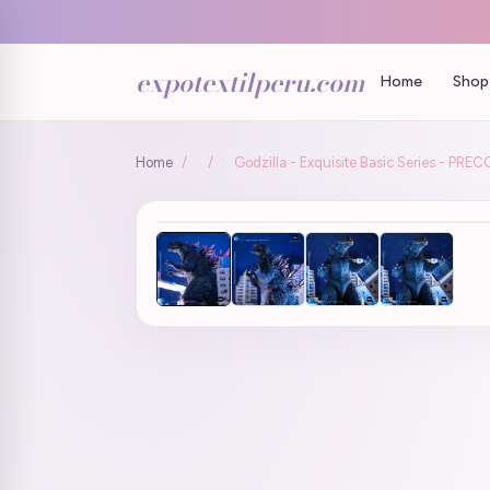
expotextilperu.com
Home
Shop 
Home
/
/
Godzilla - Exquisite Basic Series - P