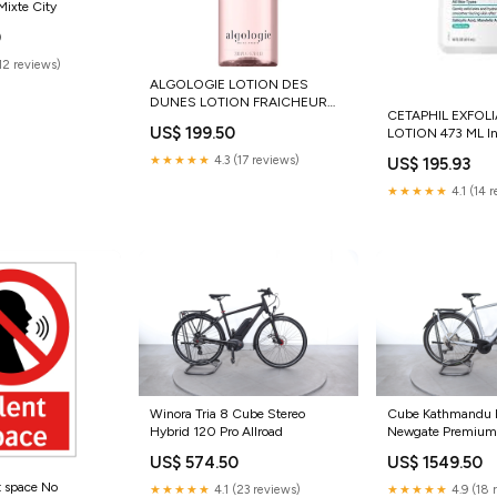
Mixte City
0
(12 reviews)
ALGOLOGIE LOTION DES
DUNES LOTION FRAICHEUR
CETAPHIL EXFOL
ANTI POLLUTION 200ML Yeux\
US$ 199.50
LOTION 473 ML Inv
Peau Normale à S
★★★★★
4.3 (17 reviews)
US$ 195.93
★★★★★
4.1 (14 
Winora Tria 8 Cube Stereo
Cube Kathmandu H
Hybrid 120 Pro Allroad
Newgate Premiu
US$ 574.50
US$ 1549.50
t space No
★★★★★
4.1 (23 reviews)
★★★★★
4.9 (18 