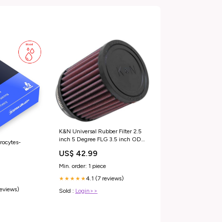
K&N Universal Rubber Filter 2.5
inch 5 Degree FLG 3.5 inch OD
rocytes-
4 inch Height 2010-honda-
US$ 42.99
vt1300cr-stateline-esi7293443
Min. order: 1 piece
4.1 (7 reviews)
★★★★★
reviews)
Sold :
Login>>