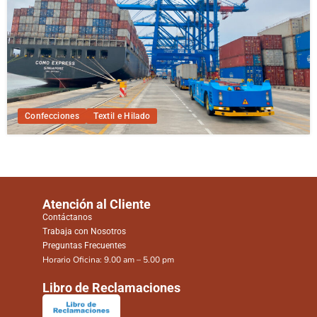
Confecciones
Textil e Hilado
Atención al Cliente
Contáctanos
Trabaja con Nosotros
Preguntas Frecuentes
Horario Oficina: 9.00 am – 5.00 pm
Libro de Reclamaciones