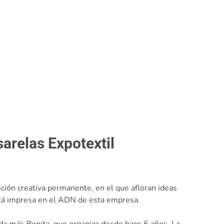
arelas Expotextil
ición creativa permanente, en el que afloran ideas
está impresa en el ADN de esta empresa.
da más Bonita, que organiza
desde hace 6 años. La