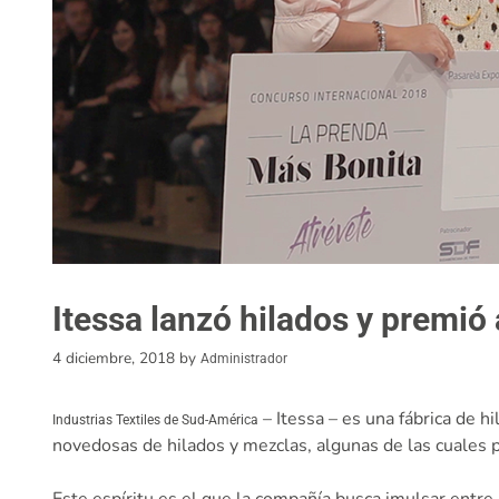
Itessa lanzó hilados y premió
4 diciembre, 2018
by
Administrador
– Itessa – es una fábrica de h
Industrias Textiles de Sud-América
novedosas de hilados y mezclas, algunas de las cuales 
Este espíritu es el que la compañía busca imulsar entr