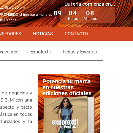
La feria comienza en...
11.45 a 8.30 pm
89
04
08
PROHIBIDO el ingreso a menores
Días
Horas
Minutos
de 18 años
VEEDORES
NOTICIAS
CONTACTO
veedores
Expotextil
Ferias y Eventos
Potencia tu marca
en nuestras
s de negocios y
ediciones oficiales
HKS 3-M con una
specto y tacto
ástica en todas
turizados y la