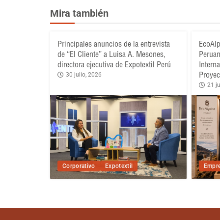
Mira también
Principales anuncios de la entrevista
EcoAlp
de “El Cliente” a Luisa A. Mesones,
Peruan
directora ejecutiva de Expotextil Perú
Intern
Proyec
30 julio, 2026
21 ju
Corporativo
Expotextil
Empre