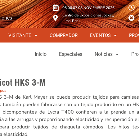
05,06,07,08 NOVIEMBRE 2026
Centro de Exposiciones Jockey,
ciones
Lima-Perú
VISITANTE
COMPRADOR
EVENTOS
PRO
Inicio
Especiales
Noticias
Pro
ricot HKS 3-M
ipos
KS 3-M de Karl Mayer se puede producir tejidos para camisa
s también pueden fabricarse con un tejido producido en un 
ras bicomponentes de Lycra T400 confieren a la prenda un a
a a las arrugas y proporcionando elasticidad y recuperación el
a para producir tejidos de chaqueta cómodos. Los hilos tex
a elasticidad.