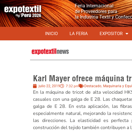
Feria Internacional
de Proveedores para
la Industria Textil y Confec
INICIO
LA FERIA
EXPOSITOR
Karl Mayer ofrece máquina t
7:32 pm
,
julio 22, 2019
Destacado
Maquinaria y Equ
En la máquina de tricot de alta velocidad H
casuales con una galga de E 28. Las chaqueta
galga de E 28. En esta aplicación, las fib
especialmente natural, mejorando la resistenci
las direcciones. La elasticidad es perfect
construcción del tejido también contribuyen a l