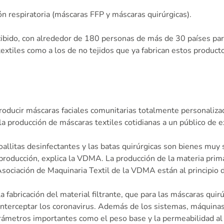
n respiratoria (máscaras FFP y máscaras quirúrgicas).
ido, con alrededor de 180 personas de más de 30 países parti
textiles como a los de no tejidos que ya fabrican estos product
producir máscaras faciales comunitarias totalmente personalizad
a producción de máscaras textiles cotidianas a un público de e
oallitas desinfectantes y las batas quirúrgicas son bienes muy 
e producción, explica la VDMA. La producción de la materia prim
ociación de Maquinaria Textil de la VDMA están al principio d
 fabricación del material filtrante, que para las máscaras quir
 interceptar los coronavirus. Además de los sistemas, máquinas
rámetros importantes como el peso base y la permeabilidad al ai