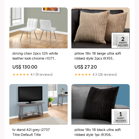
dining chair 2pcs 32h white
pillow 18x 18 beige ultra soft
leather look chrome i1071
ribbed style 2pcs i9355
Titre:Default Title
Titre:Default Title
US$ 130.00
US$ 27.20
★★★★★
4.1 (9 reviews)
★★★★★
4.3 (26 reviews)
tv stand 42l grey i2737
pillow 18x 18 black ultra soft
Titre:Default Title
ribbed style 1pc i9356