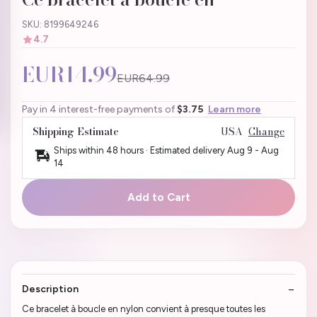
SKU: 8199649246
4.7
EUR14.99
EUR64.99
Pay in 4 interest-free payments of
$3.75
Learn more
Shipping Estimate
USA
Change
Ships within 48 hours · Estimated delivery
Aug 9
-
Aug
14
Add to Cart
Description
Ce bracelet à boucle en nylon convient à presque toutes les