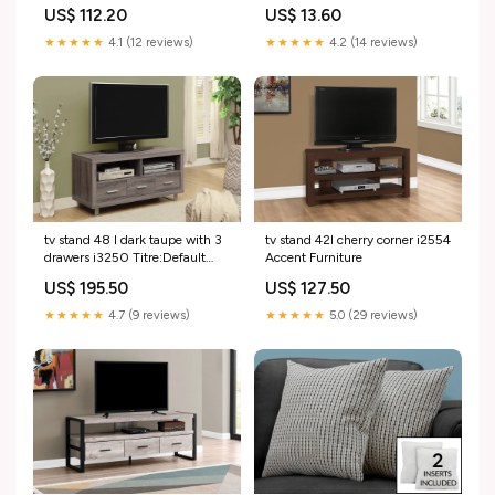
Titre:Default Title
US$ 112.20
US$ 13.60
★★★★★
4.1 (12 reviews)
★★★★★
4.2 (14 reviews)
tv stand 48 l dark taupe with 3
tv stand 42l cherry corner i2554
drawers i3250 Titre:Default
Accent Furniture
Title
US$ 195.50
US$ 127.50
★★★★★
4.7 (9 reviews)
★★★★★
5.0 (29 reviews)