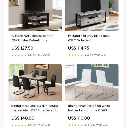
tv stand 42l espresso corner
tv stand 48l grey black metal
i2568 Titre:Default Title
i2871 Sofa Bed
US$ 127.50
US$ 114.75
★★★★★
4.0 (12 reviews)
★★★★★
4.4 (9 reviews)
dining table 36x 60 dark taupe
dining chair 2pcs 38h white
black metal i1137 Titre:Default
leather look chrome i1093
Title
Titre:Default Title
US$ 140.00
US$ 110.00
★★★★★
4.9 (15 reviews)
★★★★★
4.9 (24 reviews)