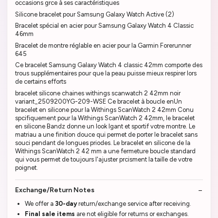
occasions grce à ses caractéristiques
Silicone bracelet pour Samsung Galaxy Watch Active (2)
Bracelet spécial en acier pour Samsung Galaxy Watch 4 Classic
46mm
Bracelet de montre réglable en acier pour la Garmin Forerunner
645
Ce bracelet Samsung Galaxy Watch 4 classic 42mm comporte des
trous supplémentaires pour que la peau puisse mieux respirer lors
de certains efforts
bracelet silicone chaines withings scanwatch 2 42mm noir
variant_2509200YG-209-WSE Ce bracelet à boucle enUn
bracelet en silicone pour la Withings ScanWatch 2 42mm Conu
spcifiquement pour la Withings ScanWatch 2 42mm, le bracelet
en silicone Bandz donne un look lgant et sportif votre montre. Le
matriau a une finition douce qui permet de porter le bracelet sans
souci pendant de longues priodes. Le bracelet en silicone de la
Withings ScanWatch 2 42 mm a une fermeture boucle standard
qui vous permet de toujours l'ajuster prcisment la taille de votre
poignet.
Exchange/Return Notes
We offer a
30-day
return/exchange service after receiving.
Final sale items
are not eligible for returns or exchanges.