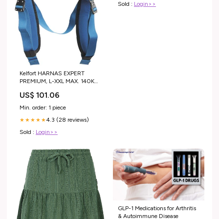
Sold :
Login>>
Kelfort HARNAS EXPERT
PREMIUM, L-XXL MAX. 140KG
- EN 361:2002 Festool
US$ 101.06
Powerstation Cashback
Min. order: 1 piece
4.3 (28 reviews)
★★★★★
Sold :
Login>>
GLP-1 Medications for Arthritis
& Autoimmune Disease