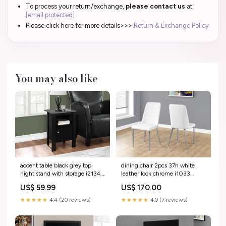
To process your return/exchange,
please contact us
at
[email protected]
Please click here for more details>>>
Return & Exchange Policy
You may also like
accent table black grey top
dining chair 2pcs 37h white
night stand with storage i2134
leather look chrome i1033
Titre:Default Title
Kitchen Furniture
US$ 59.99
US$ 170.00
★★★★★
4.4 (20 reviews)
★★★★★
4.0 (7 reviews)