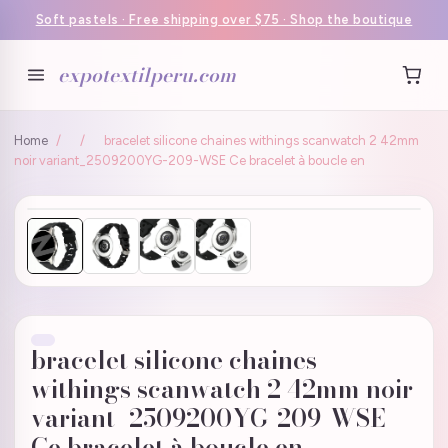
Soft pastels · Free shipping over $75 · Shop the boutique
expotextilperu.com
Home
/
/
bracelet silicone chaines withings scanwatch 2 42mm
noir variant_2509200YG-209-WSE Ce bracelet à boucle en
bracelet silicone chaines
withings scanwatch 2 42mm noir
variant_2509200YG-209-WSE
Ce bracelet à boucle en