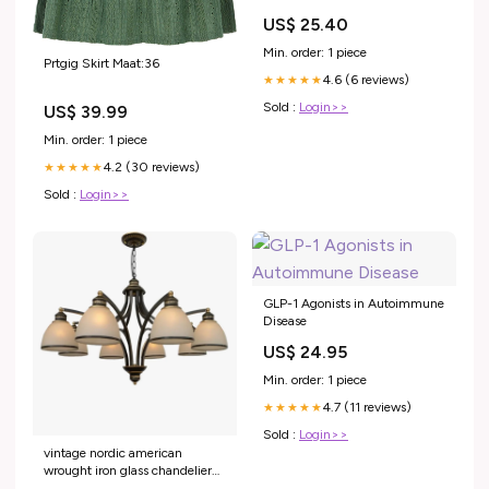
US$ 25.40
Min. order: 1 piece
Prtgig Skirt Maat:36
4.6 (6 reviews)
★★★★★
Sold :
Login>>
US$ 39.99
Min. order: 1 piece
4.2 (30 reviews)
★★★★★
Sold :
Login>>
GLP-1 Agonists in Autoimmune
Disease
US$ 24.95
Min. order: 1 piece
4.7 (11 reviews)
★★★★★
Sold :
Login>>
vintage nordic american
wrought iron glass chandelier
9842854986074 mural