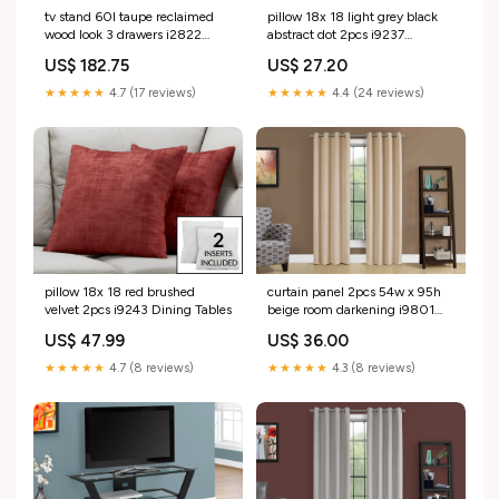
tv stand 60l taupe reclaimed
pillow 18x 18 light grey black
wood look 3 drawers i2822
abstract dot 2pcs i9237
Titre:Default Title
Bedroom Furniture
US$ 182.75
US$ 27.20
★★★★★
4.7 (17 reviews)
★★★★★
4.4 (24 reviews)
pillow 18x 18 red brushed
curtain panel 2pcs 54w x 95h
velvet 2pcs i9243 Dining Tables
beige room darkening i9801
Titre:Default Title
US$ 47.99
US$ 36.00
★★★★★
4.7 (8 reviews)
★★★★★
4.3 (8 reviews)