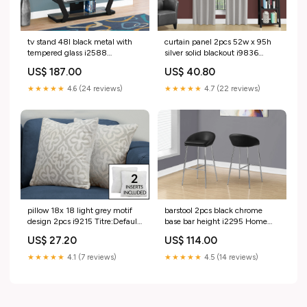
tv stand 48l black metal with
curtain panel 2pcs 52w x 95h
tempered glass i2588
silver solid blackout i9836
Titre:Default Title
Titre:Default Title
US$ 187.00
US$ 40.80
★★★★★
4.6 (24 reviews)
★★★★★
4.7 (22 reviews)
pillow 18x 18 light grey motif
barstool 2pcs black chrome
design 2pcs i9215 Titre:Default
base bar height i2295 Home
Title
Decor
US$ 27.20
US$ 114.00
★★★★★
4.1 (7 reviews)
★★★★★
4.5 (14 reviews)