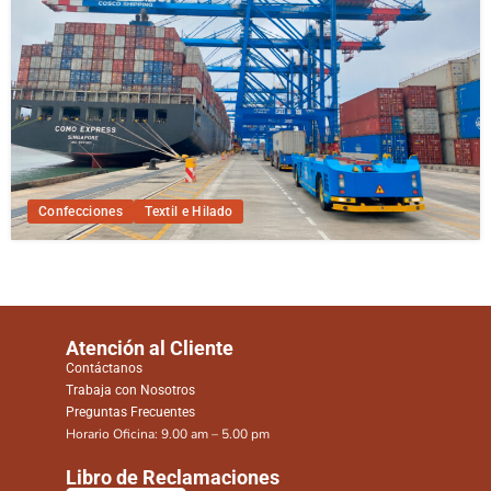
Confecciones
Textil e Hilado
Atención al Cliente
Contáctanos
Trabaja con Nosotros
Preguntas Frecuentes
Horario Oficina: 9.00 am – 5.00 pm
Libro de Reclamaciones