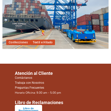
Confecciones
Textil e Hilado
Atención al Cliente
Contáctanos
Trabaja con Nosotros
Preguntas Frecuentes
Horario Oficina: 9.00 am – 5.00 pm
Libro de Reclamaciones