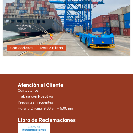
Confecciones
Textil e Hilado
Atención al Cliente
Contáctanos
Trabaja con Nosotros
Preguntas Frecuentes
Horario Oficina: 9.00 am – 5.00 pm
Libro de Reclamaciones