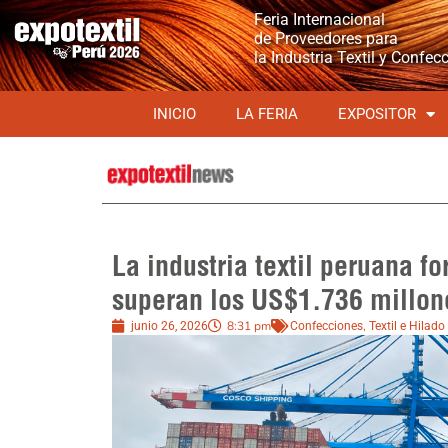
Feria Internacional
de Proveedores para
la Industria Textil y Confec
INICIO
LA FERIA
EXPOSITOR
La industria textil peruana f
superan los US$1.736 millon
8:31 pm
,
junio 26, 2026
Confecciones
Textil e Hilado