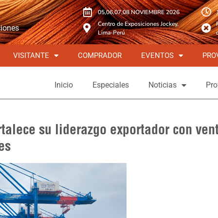
05,06,07,08 NOVIEMBRE 2026
Centro de Exposiciones Jockey,
ciones
Lima-Perú
VISITANTE
COMPRADOR
EVENTOS
PRO
Inicio
Especiales
Noticias
Pro
ortalece su liderazgo exportador con ven
es