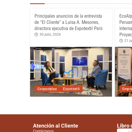
Principales anuncios de la entrevista
EcoAlp
de “El Cliente” a Luisa A. Mesones,
Peruan
directora ejecutiva de Expotextil Perú
Intern
Proyec
30 julio, 2026
21 ju
Corporativo
Expotextil
Empre
Atención al Cliente
Libro
Contáctanos