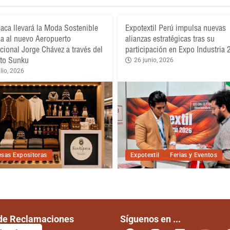
aca llevará la Moda Sostenible
Expotextil Perú impulsa nuevas
a al nuevo Aeropuerto
alianzas estratégicas tras su
acional Jorge Chávez a través del
participación en Expo Industria
to Sunku
26 junio, 2026
lio, 2026
sas Expositoras
Expotextil
Ferias y Eventos
 de Reclamaciones
Síguenos en ...