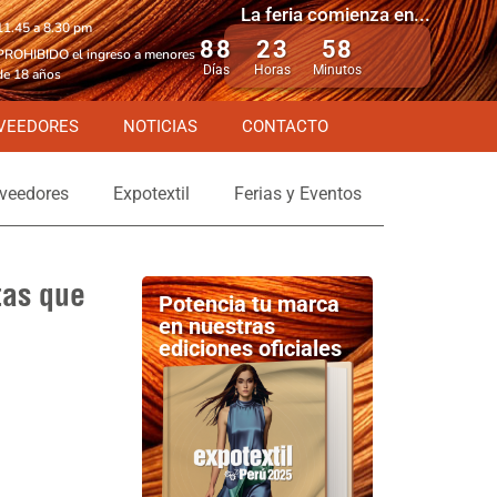
La feria comienza en...
11.45 a 8.30 pm
88
23
58
PROHIBIDO el ingreso a menores
Días
Horas
Minutos
de 18 años
VEEDORES
NOTICIAS
CONTACTO
veedores
Expotextil
Ferias y Eventos
tas que
Potencia tu marca
en nuestras
ediciones oficiales