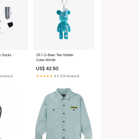
w Socks
GFJ G-Bear Tee Holder
Color:White
US$ 42.50
reviews)
★★★★★
4.4 (29 reviews)