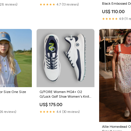
Black Embossed D
(28 reviews)
★★★★★
4.7 (13 reviews)
Color:Black
US$ 110.00
★★★★★
4.9 (11 
or Size:One Size
G/FORE Women MG4+ O2
G/Lock Golf Shoe Women's Knit
Top
US$ 175.00
(26 reviews)
★★★★★
4.4 (30 reviews)
Allie Homestead Ov