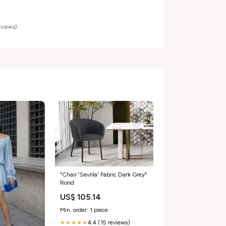
eviews)
"Chair 'Sevilla' Fabric Dark Grey"
Rond
US$ 105.14
Min. order: 1 piece
4.4 (15 reviews)
★★★★★