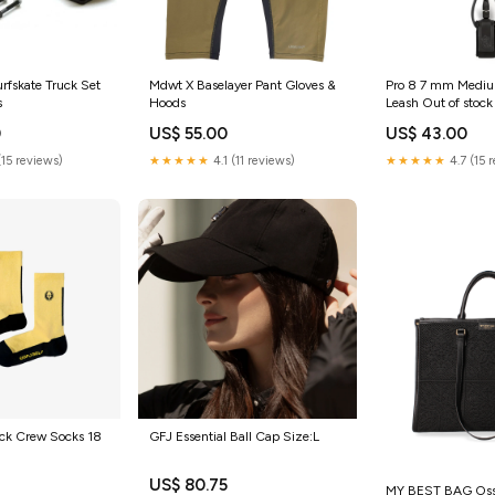
rfskate Truck Set
Mdwt X Baselayer Pant Gloves &
Pro 8 7 mm Medi
s
Hoods
Leash Out of stock
0
US$ 55.00
US$ 43.00
(15 reviews)
★★★★★
4.1 (11 reviews)
★★★★★
4.7 (15 
ock Crew Socks 18
GFJ Essential Ball Cap Size:L
US$ 80.75
MY BEST BAG Ossi