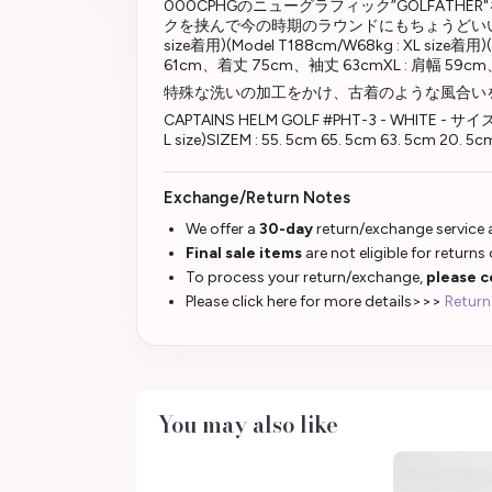
000CPHGのニューグラフィック”GOLFA
クを挟んで今の時期のラウンドにもちょうどいい仕様
size着用)(Model T188cm/W68kg : XL siz
61cm、着丈 75cm、袖丈 63cmXL : 肩
特殊な洗いの加工をかけ、古着のような風合い
CAPTAINS HELM GOLF #PHT-3 - WHITE - サ
L size)SIZEM : 55. 5cm 65. 5cm 63. 5cm 20. 
Exchange/Return Notes
We offer a
30-day
return/exchange service a
Final sale items
are not eligible for returns
To process your return/exchange,
please c
Please click here for more details>>>
Return
You may also like