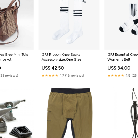
as Bree Mini Tote
GFJ Ribbon Knee Socks
GFJ Essential Cre
ompakot
Accessory size:One Size
Women's Belt
0
US$ 42.50
US$ 34.00
(23 reviews)
★★★★★
4.7 (18 reviews)
★★★★★
4.8 (26 