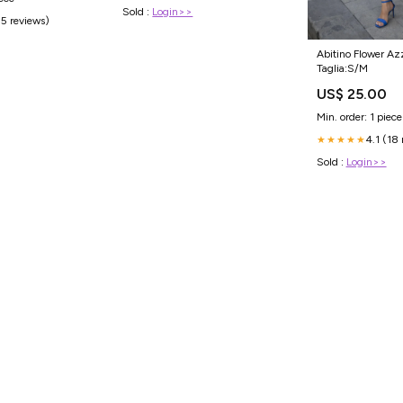
Sold :
Login>>
(5 reviews)
Abitino Flower Az
Taglia:S/M
US$ 25.00
Min. order: 1 piece
4.1 (18
★★★★★
Sold :
Login>>