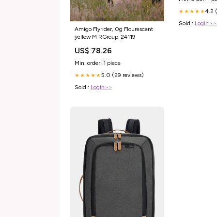
4.2 
★★★★★
Sold :
Login>>
Amigo Flyrider, 0g Flourescent
yellow M RGroup_24119
US$ 78.26
Min. order: 1 piece
5.0 (29 reviews)
★★★★★
Sold :
Login>>