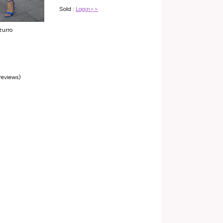
Sold :
Login>>
zurro
 reviews)