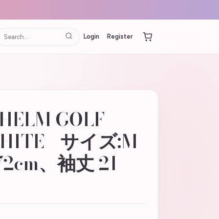
Login
Register
 HELM GOLF
WHITE - サイズ:M
72cm、袖丈 21