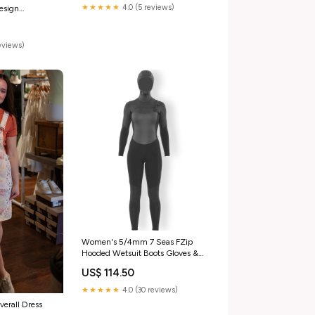
★★★★★
4.0 (5 reviews)
esign
reviews)
Women's 5/4mm 7 Seas FZip
Hooded Wetsuit Boots Gloves &
Hoods
US$ 114.50
★★★★★
4.0 (30 reviews)
erall Dress