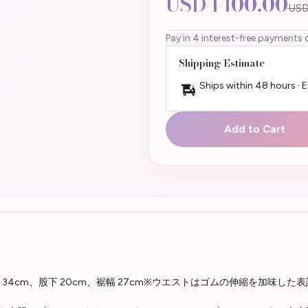
USD4400.00
USD
Pay in 4 interest-free payments 
Shipping Estimate
Ships within 48 hours · 
Add to Cart
8cm、股上 34cm、股下 20cm、裾幅 27cm※ウエストはゴムの伸縮を
。