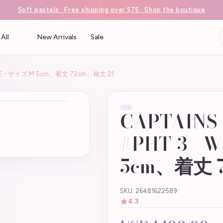
Soft pastels · Free shipping over $75 · Shop the boutique
All
New Arrivals
Sale
HITE - サイズ:M 5cm、着丈 72cm、袖丈 21
CAPTAINS
#PHT-3 - 
5cm、着丈 
SKU: 26481622589
4.3