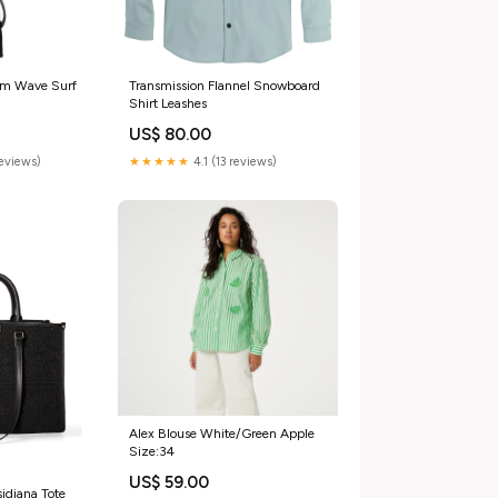
um Wave Surf
Transmission Flannel Snowboard
Shirt Leashes
US$ 80.00
reviews)
★★★★★
4.1 (13 reviews)
Alex Blouse White/Green Apple
Size:34
US$ 59.00
diana Tote