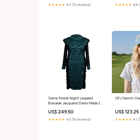
★★★★★
4.5 (15 reviews)
★★★★★
4.6 
Sierra Forest Night Leopard
GFJ Denim Vis
Brocade Jacquard Dress Made to
Order Size:Size UK 20/ US 16
US$ 249.50
US$ 123.25
★★★★★
4.5 (10 reviews)
★★★★★
4.1 