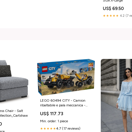
Size:X-Large
US$ 69.50
★★★★★
4.2 (7 r
LEGO 60494 CITY - Camion
ribaltabile e pala meccanica -
Disponibile in 2/3 giorni
ss Chair - Salt
US$ 117.73
lavorativi microtech
llection_Cartshaw
Min. order: 1 piece
0
4.7 (17 reviews)
★★★★★
iece