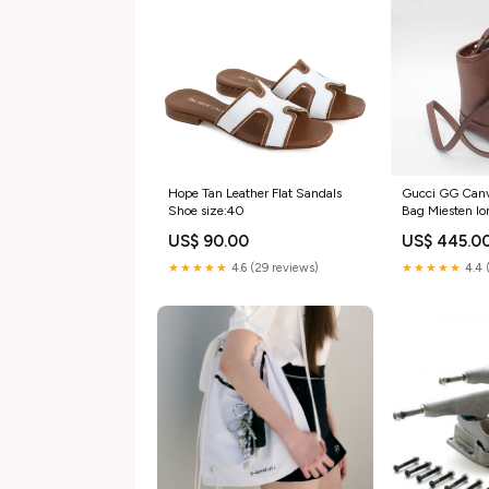
Hope Tan Leather Flat Sandals
Gucci GG Canv
Shoe size:40
Bag Miesten l
US$ 90.00
US$ 445.0
★★★★★
4.6 (29 reviews)
★★★★★
4.4 