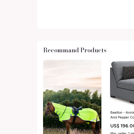
Recommand Products
Bealton - Armle
And Pepper Co
US$ 196.0
Min. order: 1 p