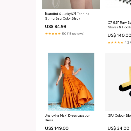
[Kandini X Lucky&7] Tennins
String Bag Color:Black
C7 6.5" Raw Su
US$ 84.99
Gloves & Hood
★★★★★
5.0 (15 reviews)
US$ 140.0
★★★★★
4.2 
Jharokha Maxi Dress vacation
GFJ Colour Bl
dress
US$ 149.00
US$ 34.00