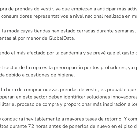
pra de prendas de vestir, ya que empiezan a anticipar más act
 consumidores representativos a nivel nacional realizada en 
e la moda cuyas tiendas han estado cerradas durante semanas, n
ventas al por menor de GlobalData.
 siendo el más afectado por la pandemia y se prevé que el gas
l sector de la ropa es la preocupación por los probadores, ya 
da debido a cuestiones de higiene.
a la hora de comprar nuevas prendas de vestir, es probable que
e operan en este sector deben identificar soluciones innovador
acilitar el proceso de compra y proporcionar más inspiración a l
s conducirá inevitablemente a mayores tasas de retorno. Y com
tos durante 72 horas antes de ponerlos de nuevo en el piso de