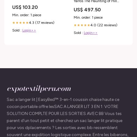
Yarros The Haunting of Hill
House
US$ 103.20
US$ 497.50
Min. order: 1 piece
Min. order: 1 piece
4.3 (17 reviews)
★★★★★
4.0 (22 reviews)
★★★★★
Sold :
Login>>
Sold :
Login>>
expotextilperu.com
Sac a langer lit | EasyBed™ 3-en-1 coussin chaise haute ce
cocon portable offre lesSAC A LANGER LIT 3 EN 1: VOTRE
SOLUTION COMPLTE POUR LES SORTIES AVEC BB Vous tes
parent d'un tout petit et cherchez un sac langer lit pratique
pour vos dplacements ? Les sorties avec bb ressemblent
souvent une expdition logistique complexe. Entre les biberons,