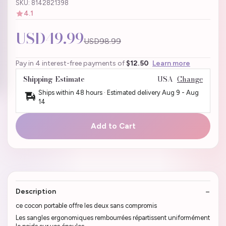
SKU: 8142821398
4.1
USD49.99
USD98.99
Pay in 4 interest-free payments of
$12.50
Learn more
Shipping Estimate
USA
Change
Ships within 48 hours · Estimated delivery
Aug 9
-
Aug
14
Add to Cart
Description
ce cocon portable offre les deux sans compromis
Les sangles ergonomiques rembourrées répartissent uniformément