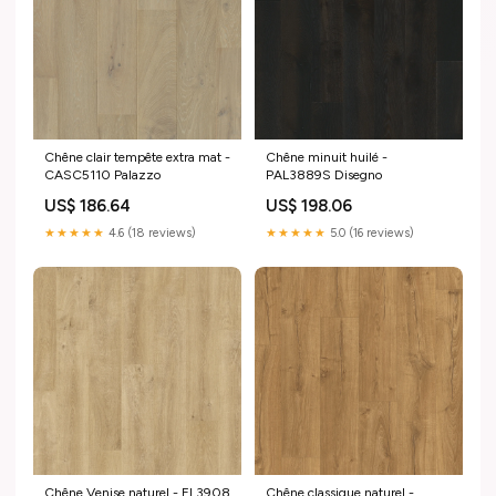
Chêne clair tempête extra mat -
Chêne minuit huilé -
CASC5110 Palazzo
PAL3889S Disegno
US$ 186.64
US$ 198.06
★★★★★
4.6 (18 reviews)
★★★★★
5.0 (16 reviews)
Chêne Venise naturel - EL3908
Chêne classique naturel -