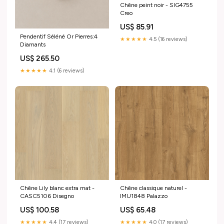
Chêne peint noir - SIG4755
Creo
US$ 85.91
Pendentif Séléné Or Pierres:4
★★★★★
4.5 (16 reviews)
Diamants
US$ 265.50
★★★★★
4.1 (6 reviews)
Chêne Lily blanc extra mat -
Chêne classique naturel -
CASC5106 Disegno
IMU1848 Palazzo
US$ 100.58
US$ 65.48
★★★★★
4.4 (17 reviews)
★★★★★
4.0 (17 reviews)