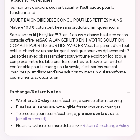
le poids sur vos épaules
les mamans devaient souvent sacrifier l'esthétique pour la
fonctionnalité
JOUET BAIGNOIRE BEBE CONÇU POUR LES PETITES MAINS
Matière 100% coton certifiée sans produits chimiques nocifs
Sac a langer lit | EasyBed™ 3-en-1 coussin chaise haute ce cocon
portable offre lesSAC A LANGER LIT 3 EN 1: VOTRE SOLUTION
COMPLTE POUR LES SORTIES AVEC BB Vous tes parent d'un tout
petit et cherchez un sac langer lit pratique pour vos dplacements ?
Les sorties avec bb ressemblent souvent une expdition logistique
complexe. Entre les biberons, les couches, et trouver un endroit
confortable pour le change ou la sieste, c'est parfois puisant.
Imaginez plutt disposer d'une solution tout en un qui transforme
ces moments stressants en
Exchange/Return Notes
We offer a
30-day
return/exchange service after receiving.
Final sale items
are not eligible for returns or exchanges.
To process your return/exchange,
please contact us
at
[email protected]
Please click here for more details>>>
Return & Exchange Policy