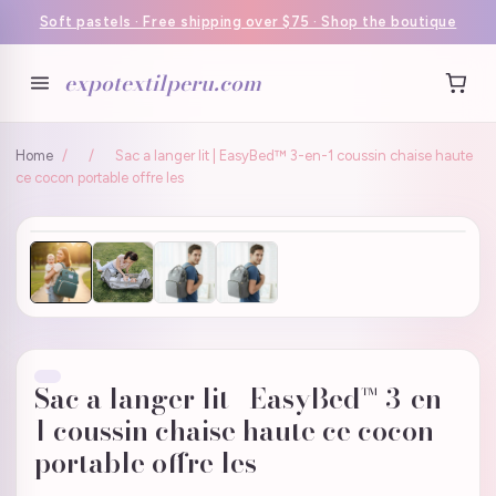
Soft pastels · Free shipping over $75 · Shop the boutique
expotextilperu.com
Home
/
/
Sac a langer lit | EasyBed™ 3-en-1 coussin chaise haute
ce cocon portable offre les
Sac a langer lit | EasyBed™ 3-en-
1 coussin chaise haute ce cocon
portable offre les