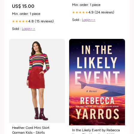
montagnes ensoleillées
renewal throughout the body.
Min. order: 1 piece
US$ 15.00
Cadre:Cadre Noir
It's for individuals looking to
4.9 (24 reviews)
improve skin firmness,
★★★★★
Min. order: 1 piece
brightness, and visible
Sold :
Login>>
4.8 (15 reviews)
★★★★★
Sold :
Login>>
Heather Cord Mini Skirt
In the Likely Event by Rebecca
Gorman Kids - Skirts