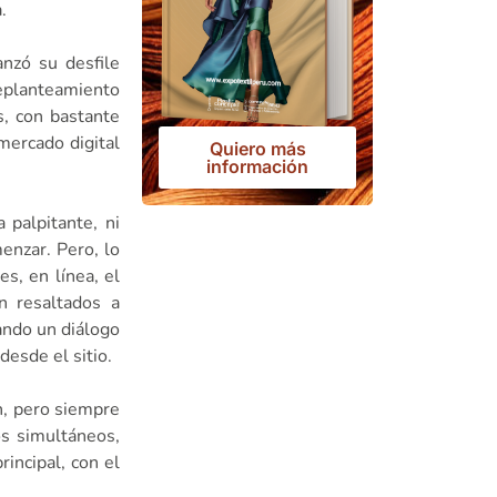
.
nzó su desfile
replanteamiento
s, con bastante
mercado digital
Quiero más
información
palpitante, ni
enzar. Pero, lo
s, en línea, el
n resaltados a
ando un diálogo
desde el sitio.
n, pero siempre
os simultáneos,
rincipal, con el