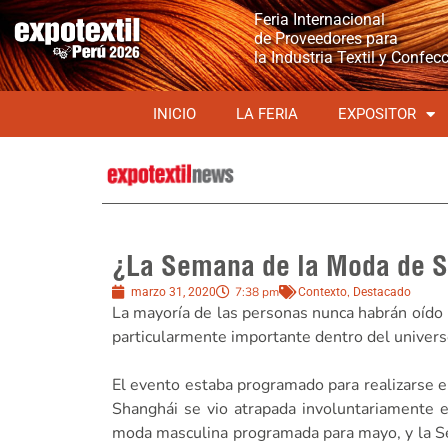
Feria Internacional
de Proveedores para
la Industria Textil y Confec
INICIO
LA FERIA
EXPOSITOR
¿La Semana de la Moda de Sh
7:38 pm
,
marzo 31, 2020
Contexto
Destacado
La mayoría de las personas nunca habrán oído
particularmente importante dentro del univers
El evento estaba programado para realizarse 
Shanghái se vio atrapada involuntariamente 
moda masculina programada para mayo, y la Sem