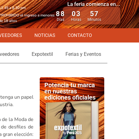
La feria comienza en...
11.45 a 8.30 pm
88
03
57
PROHIBIDO el ingreso a menores
Días
Horas
Minutos
de 18 años
VEEDORES
NOTICIAS
CONTACTO
veedores
Expotextil
Ferias y Eventos
Potencia tu marca
en nuestras
 tenga un papel
ediciones oficiales
ustria.
a de la Moda de
de desfiles de
 gran elección: