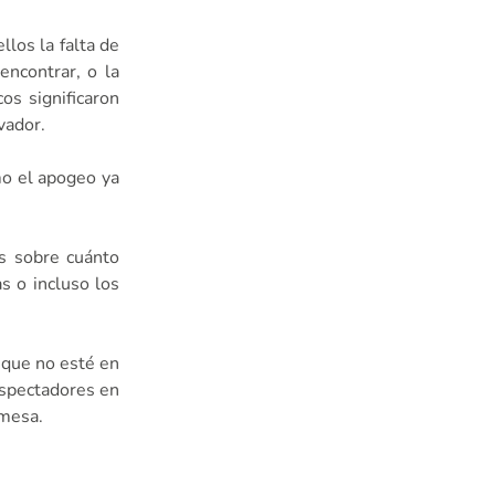
los la falta de
encontrar, o la
os significaron
vador.
mo el apogeo ya
as sobre cuánto
s o incluso los
 que no esté en
espectadores en
 mesa.