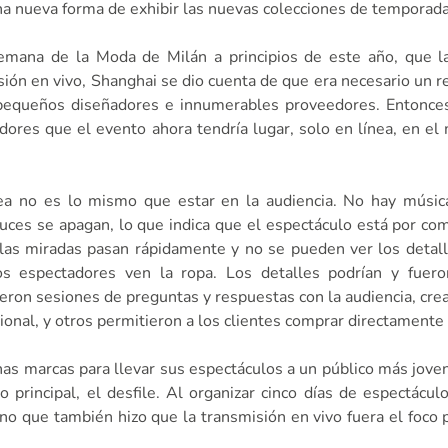
na nueva forma de exhibir las nuevas colecciones de temporada
emana de la Moda de Milán a principios de este año, que la
ión en vivo, Shanghai se dio cuenta de que era necesario un 
s pequeños diseñadores e innumerables proveedores. Entonce
dores que el evento ahora tendría lugar, solo en línea, en el 
a no es lo mismo que estar en la audiencia. No hay música 
luces se apagan, lo que indica que el espectáculo está por com
 las miradas pasan rápidamente y no se pueden ver los detalle
os espectadores ven la ropa. Los detalles podrían y fuero
eron sesiones de preguntas y respuestas con la audiencia, cre
onal, y otros permitieron a los clientes comprar directamente 
chas marcas para llevar sus espectáculos a un público más jove
 principal, el desfile. Al organizar cinco días de espectácul
no que también hizo que la transmisión en vivo fuera el foco p