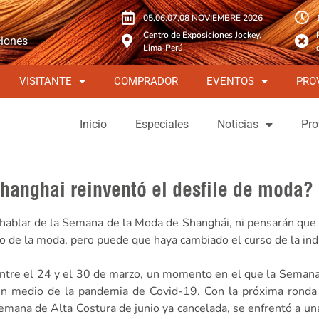
05,06,07,08 NOVIEMBRE 2026
Centro de Exposiciones Jockey,
ciones
Lima-Perú
VISITANTE
COMPRADOR
EVENTOS
PRO
Inicio
Especiales
Noticias
Pro
anghai reinventó el desfile de moda?
 hablar de la Semana de la Moda de Shanghái, ni pensarán que
o de la moda, pero puede que haya cambiado el curso de la ind
entre el 24 y el 30 de marzo, un momento en el que la Seman
en medio de la pandemia de Covid-19. Con la próxima ronda 
ana de Alta Costura de junio ya cancelada, se enfrentó a una